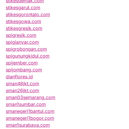
stikesdemak.com
stikesgarut.com
stikesgorontalo.com
stikesgowa.com
stikesgresik.com
spigresik.com
spigianyar.com
spigrobongan.com
spigunungkidul.com
spijember.com
spijombang.com
dianflores.id
sman48jkt.com
sman26jkt.com
sman03semarang.com
sman1sumbar.com
smanegeri1bantul.com
smanegeri1bogor.com
sman1surabaya.com