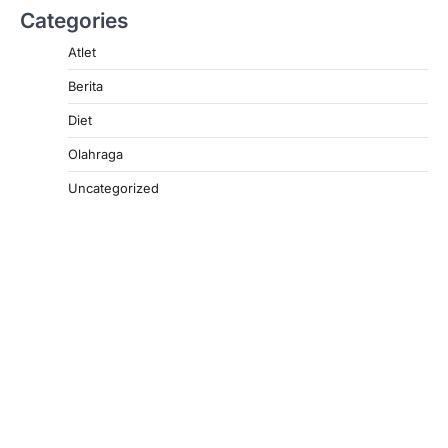
Categories
Atlet
Berita
Diet
Olahraga
Uncategorized