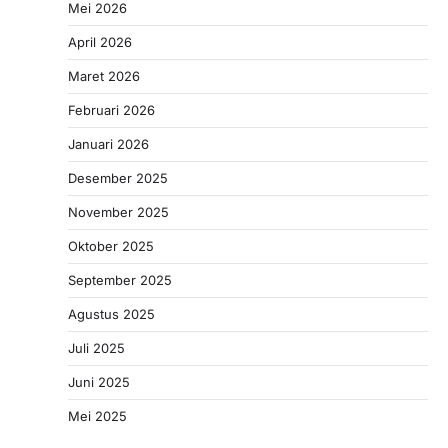
Mei 2026
April 2026
Maret 2026
Februari 2026
Januari 2026
Desember 2025
November 2025
Oktober 2025
September 2025
Agustus 2025
Juli 2025
Juni 2025
Mei 2025