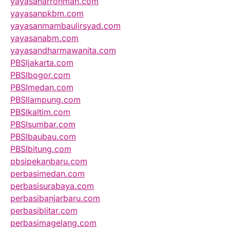
yayasanarrohmah.com
yayasanpkbm.com
yayasanmambaulirsyad.com
yayasanabm.com
yayasandharmawanita.com
PBSIjakarta.com
PBSIbogor.com
PBSImedan.com
PBSIlampung.com
PBSIkaltim.com
PBSIsumbar.com
PBSIbaubau.com
PBSIbitung.com
pbsipekanbaru.com
perbasimedan.com
perbasisurabaya.com
perbasibanjarbaru.com
perbasiblitar.com
perbasimagelang.com