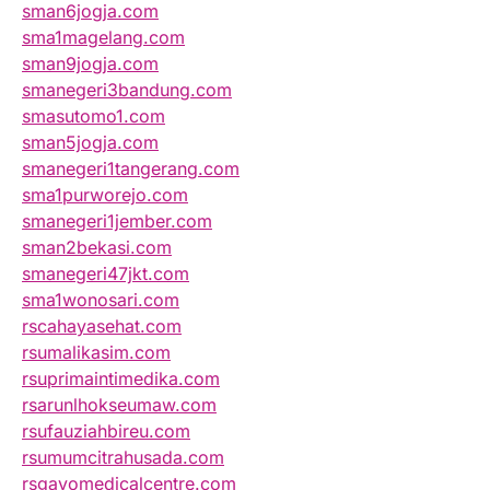
sman6jogja.com
sma1magelang.com
sman9jogja.com
smanegeri3bandung.com
smasutomo1.com
sman5jogja.com
smanegeri1tangerang.com
sma1purworejo.com
smanegeri1jember.com
sman2bekasi.com
smanegeri47jkt.com
sma1wonosari.com
rscahayasehat.com
rsumalikasim.com
rsuprimaintimedika.com
rsarunlhokseumaw.com
rsufauziahbireu.com
rsumumcitrahusada.com
rsgayomedicalcentre.com