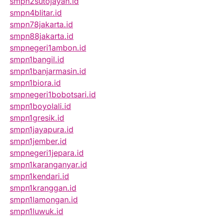
smpn2sutojayan.id
smpn4blitar.id
smpn78jakarta.id
smpn88jakarta.id
smpnegeri1ambon.id
smpn1bangil.id
smpn1banjarmasin.id
smpn1biora.id
smpnegeri1bobotsari.id
smpn1boyolali.id
smpn1gresik.id
smpn1jayapura.id
smpn1jember.id
smpnegeri1jepara.id
smpn1karanganyar.id
smpn1kendari.id
smpn1kranggan.id
smpn1lamongan.id
smpn1luwuk.id