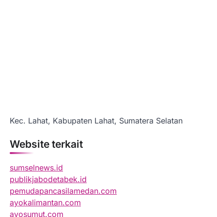
Kec. Lahat, Kabupaten Lahat, Sumatera Selatan
Website terkait
sumselnews.id
publikjabodetabek.id
pemudapancasilamedan.com
ayokalimantan.com
ayosumut.com