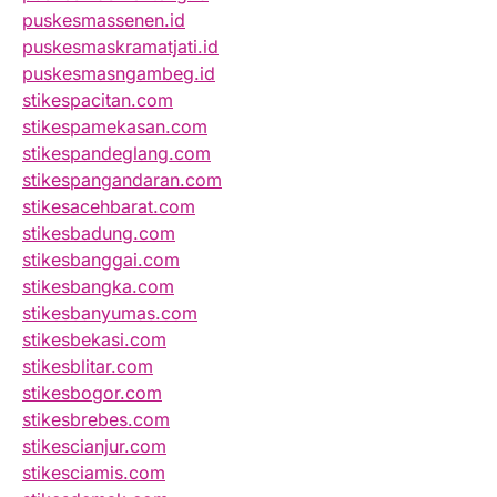
puskesmassenen.id
puskesmaskramatjati.id
puskesmasngambeg.id
stikespacitan.com
stikespamekasan.com
stikespandeglang.com
stikespangandaran.com
stikesacehbarat.com
stikesbadung.com
stikesbanggai.com
stikesbangka.com
stikesbanyumas.com
stikesbekasi.com
stikesblitar.com
stikesbogor.com
stikesbrebes.com
stikescianjur.com
stikesciamis.com