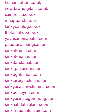
humancotton.co.uk
newdawndigitals.co.uk
saintfelice.co.uk
mrjapparel.co.uk
kinkycatalog.co.uk
thefaciahub.co.uk
yayasanbinabakti.com
paudtunasbangsa.com
smkal-amin.com
smkal-manar.com
smkdarulamal.com
smkitpasundan.com
smkpgrikamal.com
smktarbiyatululum.com
smkyasalam-elummah.com
smkpelitaynh.com
smkyasinacigombong.com
smknahdatululama.com
smkitraudhatululum.com