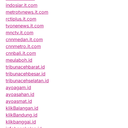
indosiar.it.com
metrotvnews.it.com
rctiplus.it.com
tvonenews.it.com
mnctv.it.com
cnnmedan.it.com
cnnmetro.it.com
cnnbali.it.com
meulaboh.id
tribunacehbarat.id
tribunacehbesar.id
tribunacehselatan.id
ayoagam.id
ayoasahan.id
ayoasmat.id
klikBalangan.id
klikBandung.id
klikbanggai.id