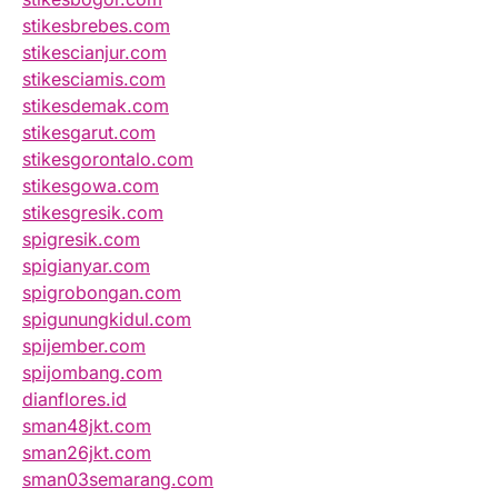
stikesbrebes.com
stikescianjur.com
stikesciamis.com
stikesdemak.com
stikesgarut.com
stikesgorontalo.com
stikesgowa.com
stikesgresik.com
spigresik.com
spigianyar.com
spigrobongan.com
spigunungkidul.com
spijember.com
spijombang.com
dianflores.id
sman48jkt.com
sman26jkt.com
sman03semarang.com