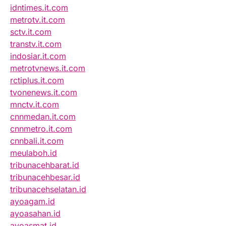
idntimes.it.com
metrotv.it.com
sctv.it.com
transtv.it.com
indosiar.it.com
metrotvnews.it.com
rctiplus.it.com
tvonenews.it.com
mnctv.it.com
cnnmedan.it.com
cnnmetro.it.com
cnnbali.it.com
meulaboh.id
tribunacehbarat.id
tribunacehbesar.id
tribunacehselatan.id
ayoagam.id
ayoasahan.id
ayoasmat.id