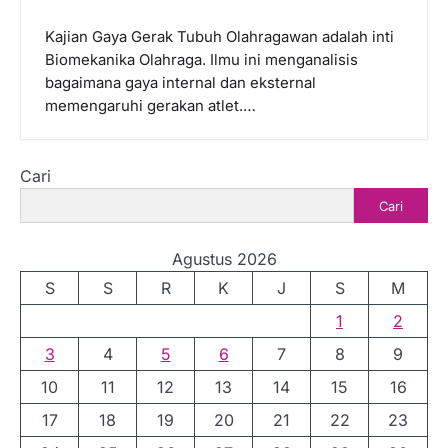
Kajian Gaya Gerak Tubuh Olahragawan adalah inti
Biomekanika Olahraga. Ilmu ini menganalisis
bagaimana gaya internal dan eksternal
memengaruhi gerakan atlet.…
Cari
Cari
Agustus 2026
S
S
R
K
J
S
M
1
2
3
4
5
6
7
8
9
10
11
12
13
14
15
16
17
18
19
20
21
22
23