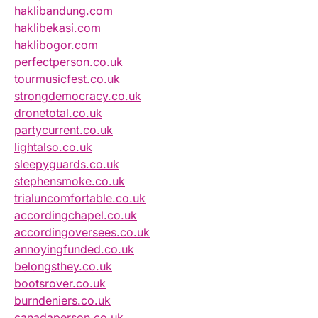
haklibandung.com
haklibekasi.com
haklibogor.com
perfectperson.co.uk
tourmusicfest.co.uk
strongdemocracy.co.uk
dronetotal.co.uk
partycurrent.co.uk
lightalso.co.uk
sleepyguards.co.uk
stephensmoke.co.uk
trialuncomfortable.co.uk
accordingchapel.co.uk
accordingoversees.co.uk
annoyingfunded.co.uk
belongsthey.co.uk
bootsrover.co.uk
burndeniers.co.uk
canadaperson.co.uk