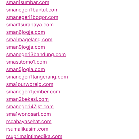
sman1sumbar.com
smanegeri1bantul.com
smanegeri1bogor.com
sman1surabaya.com
sman6jogja.com
sma1magelang.com
sman9jogja.com
smanegeri3bandung.com
smasutomo1.com
sman5jogja.com
smanegeri1tangerang.com
sma1purworejo.com
smanegeri1jember.com
sman2bekasi.com
smanegeri47jkt.com
sma1wonosari.com
rscahayasehat.com
rsumalikasim.com
rsuprimaintimedika.com