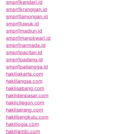
smpn1kendari.id
smpn1kranggan.id
smpn1lamongan.id
smpn1luwuk.id
smpn1madiun.id
smpn1manokwari.id
smpn1narmada.id
smpn1pacitan.id
smpn1padang.id
smpn1pailangga.id
haklijakarta.com
haklilangsa.com
haklisabang.com
haklidenpasar.com
haklicilegon.com
hakliserang.com
haklibengkulu.com
haklijogja.com
haklijambi.com