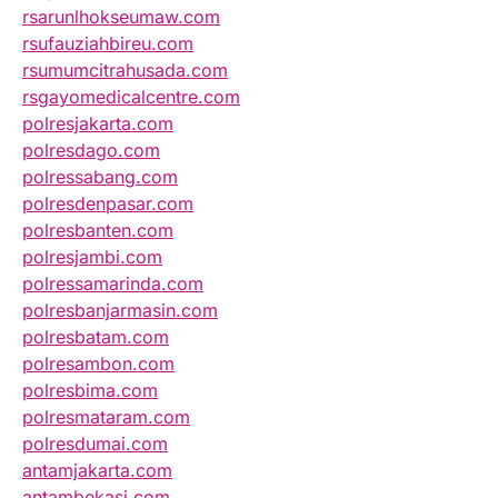
rsarunlhokseumaw.com
rsufauziahbireu.com
rsumumcitrahusada.com
rsgayomedicalcentre.com
polresjakarta.com
polresdago.com
polressabang.com
polresdenpasar.com
polresbanten.com
polresjambi.com
polressamarinda.com
polresbanjarmasin.com
polresbatam.com
polresambon.com
polresbima.com
polresmataram.com
polresdumai.com
antamjakarta.com
antambekasi.com