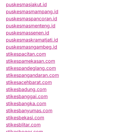
puskesmasjakut.id
puskesmasmampang.id
puskesmaspancoran.id
puskesmasmenteng.id
puskesmassenen.id
puskesmaskramatjati.id
puskesmasngambeg.id
stikespacitan.com
stikespamekasan.com
stikespandeglang.com
stikespangandaran.com
stikesacehbarat.com
stikesbadung.com
stikesbanggai.com
stikesbangka.com
stikesbanyumas.com
stikesbekasi.com
stikesblitar.com
stikesbogor.com