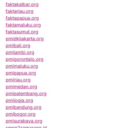
faktakalbar.org
faktariau.org
faktapapua.org
faktamaluku.org
faktasumut.org
pmidkijakarta.org
pmibali.org
pmijambi.org
pmigorontalo.org
pmimaluku.org
pmipapua.org
pmiriau.org
pmimedan.org
pmipalembang.org
pmijogja.org
pmibandung.org
pmibogor.org
pmisurabaya.org
smpn2semarang.id