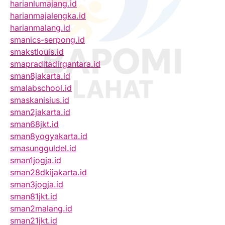
harianlumajang.id
harianmajalengka.id
harianmalang.id
smanics-serpong.id
smakstlouis.id
smapraditadirgantara.id
sman8jakarta.id
smalabschool.id
smaskanisius.id
sman2jakarta.id
sman68jkt.id
sman8yogyakarta.id
smasungguldel.id
sman1jogja.id
sman28dkijakarta.id
sman3jogja.id
sman81jkt.id
sman2malang.id
sman21jkt.id