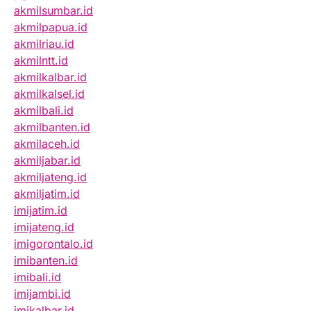
akmilsumbar.id
akmilpapua.id
akmilriau.id
akmilntt.id
akmilkalbar.id
akmilkalsel.id
akmilbali.id
akmilbanten.id
akmilaceh.id
akmiljabar.id
akmiljateng.id
akmiljatim.id
imijatim.id
imijateng.id
imigorontalo.id
imibanten.id
imibali.id
imijambi.id
imikalbar.id