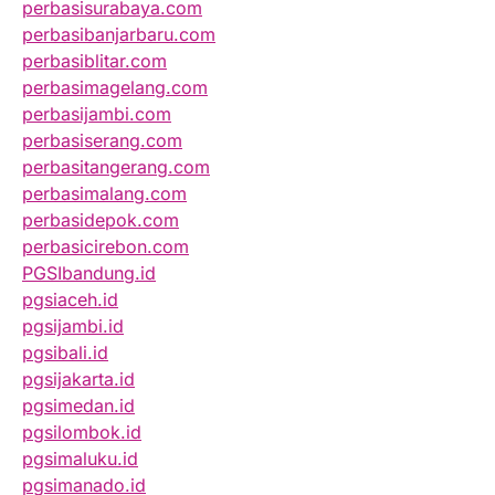
perbasisurabaya.com
perbasibanjarbaru.com
perbasiblitar.com
perbasimagelang.com
perbasijambi.com
perbasiserang.com
perbasitangerang.com
perbasimalang.com
perbasidepok.com
perbasicirebon.com
PGSIbandung.id
pgsiaceh.id
pgsijambi.id
pgsibali.id
pgsijakarta.id
pgsimedan.id
pgsilombok.id
pgsimaluku.id
pgsimanado.id