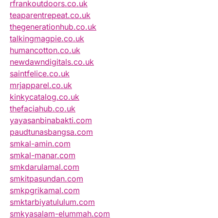
rfrankoutdoors.co.uk
teaparentrepeat.co.uk
thegenerationhub.co.uk
talkingmagpie.co.uk
humancotton.co.uk
newdawndigitals.co.uk
saintfelice.co.uk
mrjapparel.co.uk
kinkycatalog.co.uk
thefaciahub.co.uk
yayasanbinabakti.com
paudtunasbangsa.com
smkal-amin.com
smkal-manar.com
smkdarulamal.com
smkitpasundan.com
smkpgrikamal.com
smktarbiyatululum.com
smkyasalam-elummah.com