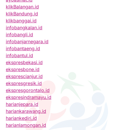
klikBalangan.id
klikBandung.id
klikbanggai.id
infobangkalan.id
infobangli.id
infobanjarnegara.id
infobantaeng.id
infobantul.id
ekspresbekasi.id
ekspresbone.id
eksprescianjur.id
ekspresgresik.id
ekspresgorontalo.id
ekspresindramayu.id
harianjepara.id
hariankarawang.id
hariankediri.id
harianlamongan.id