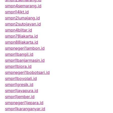
smpn4semarang.id
smpn14jkt.id
smpn2lumajang.id
smpn2sutojayan.id
smpn4blitar.id
smpn78jakarta.id
smpn88jakarta.id
smpnegeri1ambon.id
smpn1bangil.id
smpn1banjarmasin.id
smpn1biora.id
smpnegeri1bobotsari.id
smpn1boyolali.id
smpn1gresik.id
smpn1jayapura.id
smpn1jember.id
smpnegeri1jepara.id
smpn1karanganyar.id