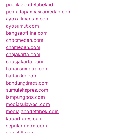
publikjabodetabek.id
pemudapancasilamedan.com
ayokalimantan.com
ayosumut.com
bangsaoffline.com
cnbcmedan.com
cnnmedan.com
cnnjakarta.com
cnbcjakarta.com
hariansumatra.com
harianikn.com
bandungtimes.com
sumutekspres.com
lampungpos.com
mediasulawesi.com
mediajabodetabek.com
kabarflores.com
seputarmetro.com
aktual.it.com