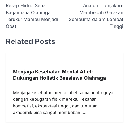
Resep Hidup Sehat:
Anatomi Lonjakan:
a
Bagaimana Olahraga
Membedah Gerakan
v
Terukur Mampu Menjadi
Sempurna dalam Lompat
i
Obat
Tinggi
g
Related Posts
a
s
i
p
Menjaga Kesehatan Mental Atlet:
Dukungan Holistik Beasiswa Olahraga
o
s
Menjaga kesehatan mental atlet sama pentingnya
dengan kebugaran fisik mereka. Tekanan
kompetisi, ekspektasi tinggi, dan tuntutan
akademik bisa sangat membebani.…