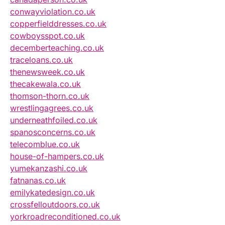
conwayviolation.co.uk
copperfielddresses.co.uk
cowboysspot.co.uk
decemberteaching.co.uk
traceloans.co.uk
thenewsweek.co.uk
thecakewala.co.uk
thomson-thorn.co.uk
wrestlingagrees.co.uk
underneathfoiled.co.uk
spanosconcerns.co.uk
telecomblue.co.uk
house-of-hampers.co.uk
yumekanzashi.co.uk
fatnanas.co.uk
emilykatedesign.co.uk
crossfelloutdoors.co.uk
yorkroadreconditioned.co.uk