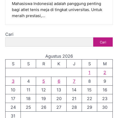
Mahasiswa Indonesia) adalah panggung penting
bagi atlet tenis meja di tingkat universitas. Untuk
meraih prestasi,…
Cari
Cari
Agustus 2026
S
S
R
K
J
S
M
1
2
3
4
5
6
7
8
9
10
11
12
13
14
15
16
17
18
19
20
21
22
23
24
25
26
27
28
29
30
31