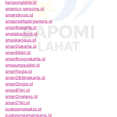
harianmalang.id
smanics-serpong.id
smakstlouis.id
smapraditadirgantara.id
sman8jakarta.id
smalabschool.id
smaskanisius.id
sman2jakarta.id
sman68jkt.id
sman8yogyakarta.id
smasungguldel.id
sman1jogja.id
sman28dkijakarta.id
sman3jogja.id
sman81jkt.id
sman2malang.id
sman21jkt.id
puskesmasjakut.id
puskesmasmampang.id