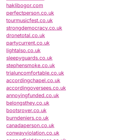
haklibogor.com
perfectperson.co.uk
tourmusicfest.co.uk
strongdemocracy.co.uk
dronetotal.co.uk
partycurrent.co.uk
lightalso.co.uk
sleepyguards.co.uk
stephensmoke.co.uk
trialuncomfortable.co.uk
accordingchapel.co.uk
accordingoversees.co.uk
annoyingfunded.co.uk
belongsthey.co.uk
bootsrover.co.uk
burndeniers.co.uk
canadaperson.co.uk
conwayviolation.co.uk