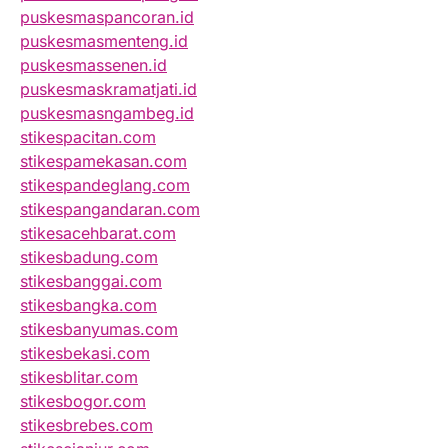
puskesmaspancoran.id
puskesmasmenteng.id
puskesmassenen.id
puskesmaskramatjati.id
puskesmasngambeg.id
stikespacitan.com
stikespamekasan.com
stikespandeglang.com
stikespangandaran.com
stikesacehbarat.com
stikesbadung.com
stikesbanggai.com
stikesbangka.com
stikesbanyumas.com
stikesbekasi.com
stikesblitar.com
stikesbogor.com
stikesbrebes.com