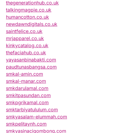
thegenerationhub.co.uk
talkingmagpie.co.uk
humancotton.co.uk
newdawndigitals.co.uk
saintfelice.co.uk
mrjapparel.co.uk
kinkycatalog.co.uk
thefaciahub.co.uk
yayasanbinabakti.com
paudtunasbangsa.com
smkal-amin.com
smkal-manar.com
smkdarulamal.com
smkitpasundan.com
smkpgrikamal.com
smktarbiyatululum.com
smkyasalam-elummah.com
smkpelitaynh.com
smkyasinacigombong.com