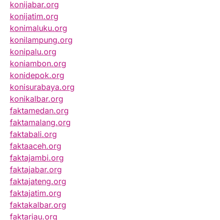
konijabar.org
konijatim.org
konimaluku.org
konilampung.org
konipalu.org
koniambon.org
konidepok.org
konisurabaya.org
konikalbar.org
faktamedan.org
faktamalang.org
faktabali.org
faktaaceh.org
faktajambi.org
faktajabar.org
faktajateng.org
faktajatim.org
faktakalbar.org
faktariau.org