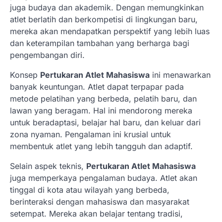
juga budaya dan akademik. Dengan memungkinkan
atlet berlatih dan berkompetisi di lingkungan baru,
mereka akan mendapatkan perspektif yang lebih luas
dan keterampilan tambahan yang berharga bagi
pengembangan diri.
Konsep
Pertukaran Atlet Mahasiswa
ini menawarkan
banyak keuntungan. Atlet dapat terpapar pada
metode pelatihan yang berbeda, pelatih baru, dan
lawan yang beragam. Hal ini mendorong mereka
untuk beradaptasi, belajar hal baru, dan keluar dari
zona nyaman. Pengalaman ini krusial untuk
membentuk atlet yang lebih tangguh dan adaptif.
Selain aspek teknis,
Pertukaran Atlet Mahasiswa
juga memperkaya pengalaman budaya. Atlet akan
tinggal di kota atau wilayah yang berbeda,
berinteraksi dengan mahasiswa dan masyarakat
setempat. Mereka akan belajar tentang tradisi,