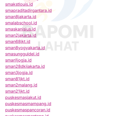
smakstlouis.id
smapraditadirgantara.id
sman8jakarta.id
smalabschool.id
smaskanisius.id
sman2jakarta.id
sman68jkt.id
sman8yogyakarta.id
smasungguldel.id
sman1jogja.id
sman28dkijakarta.id
sman3jogja.id
sman81jkt.id
sman2malang.id
sman21jkt.id
puskesmasjakut.id
puskesmasmampang.id
puskesmaspancoran.id