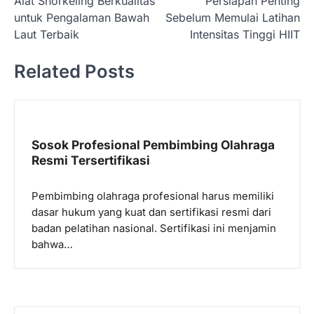
Alat Snorkeling Berkualitas
Persiapan Penting
a
untuk Pengalaman Bawah
Sebelum Memulai Latihan
v
Laut Terbaik
Intensitas Tinggi HIIT
i
Related Posts
g
a
s
i
Sosok Profesional Pembimbing Olahraga
p
Resmi Tersertifikasi
o
Pembimbing olahraga profesional harus memiliki
s
dasar hukum yang kuat dan sertifikasi resmi dari
badan pelatihan nasional. Sertifikasi ini menjamin
bahwa…