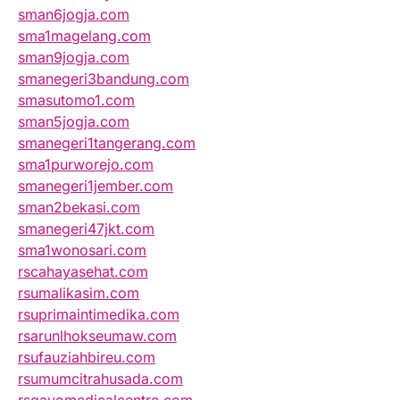
sman6jogja.com
sma1magelang.com
sman9jogja.com
smanegeri3bandung.com
smasutomo1.com
sman5jogja.com
smanegeri1tangerang.com
sma1purworejo.com
smanegeri1jember.com
sman2bekasi.com
smanegeri47jkt.com
sma1wonosari.com
rscahayasehat.com
rsumalikasim.com
rsuprimaintimedika.com
rsarunlhokseumaw.com
rsufauziahbireu.com
rsumumcitrahusada.com