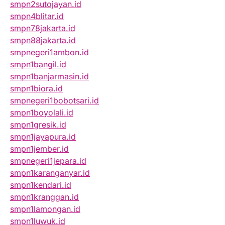
smpn2sutojayan.id
smpn4blitar.id
smpn78jakarta.id
smpn88jakarta.id
smpnegeri1ambon.id
smpn1bangil.id
smpn1banjarmasin.id
smpn1biora.id
smpnegeri1bobotsari.id
smpn1boyolali.id
smpn1gresik.id
smpn1jayapura.id
smpn1jember.id
smpnegeri1jepara.id
smpn1karanganyar.id
smpn1kendari.id
smpn1kranggan.id
smpn1lamongan.id
smpn1luwuk.id