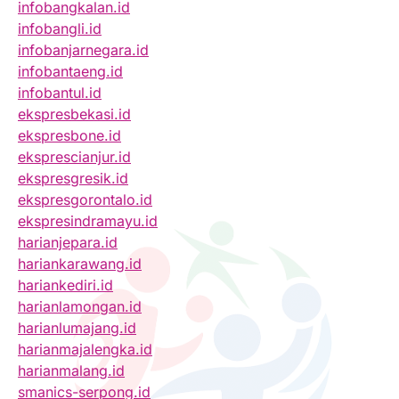
infobangkalan.id
infobangli.id
infobanjarnegara.id
infobantaeng.id
infobantul.id
ekspresbekasi.id
ekspresbone.id
eksprescianjur.id
ekspresgresik.id
ekspresgorontalo.id
ekspresindramayu.id
harianjepara.id
hariankarawang.id
hariankediri.id
harianlamongan.id
harianlumajang.id
harianmajalengka.id
harianmalang.id
smanics-serpong.id