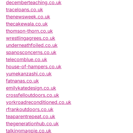
decemberteaching.co.uk
traceloans.co.uk
thenewsweek.co.uk
thecakewala.co.uk
thomson-thorn.co.uk
wrestlingagrees.co.uk
underneathfoiled.co.uk
spanosconcerns.co.uk
telecomblue.co.uk
house-of-hampers.co.uk
yumekanzashi.co.uk
fatnanas.co.uk
emilykatedesign.co.uk
crossfelloutdoors.co.uk
yorkroadreconditioned.co.uk
rfrankoutdoors.co.uk
teaparentrepeat.co.uk
thegenerationhub.co.uk
talkingmagpie.co.uk