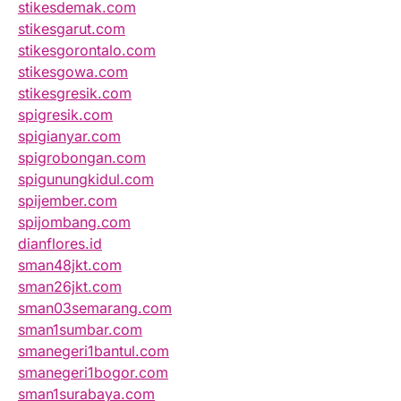
stikesdemak.com
stikesgarut.com
stikesgorontalo.com
stikesgowa.com
stikesgresik.com
spigresik.com
spigianyar.com
spigrobongan.com
spigunungkidul.com
spijember.com
spijombang.com
dianflores.id
sman48jkt.com
sman26jkt.com
sman03semarang.com
sman1sumbar.com
smanegeri1bantul.com
smanegeri1bogor.com
sman1surabaya.com