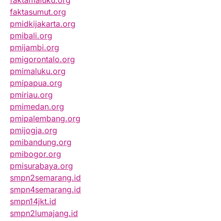
faktamaluku.org
faktasumut.org
pmidkijakarta.org
pmibali.org
pmijambi.org
pmigorontalo.org
pmimaluku.org
pmipapua.org
pmiriau.org
pmimedan.org
pmipalembang.org
pmijogja.org
pmibandung.org
pmibogor.org
pmisurabaya.org
smpn2semarang.id
smpn4semarang.id
smpn14jkt.id
smpn2lumajang.id