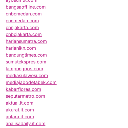
ayosumut.com
bangsaoffline.com
cnbcmedan.com
cnnmedan.com
cnnjakarta.com
cnbcjakarta.com
hariansumatra.com
harianikn.com
bandungtimes.com
sumutekspres.com
lampungpos.com
mediasulawesi.com
mediajabodetabek.com
kabarflores.com
seputarmetro.com
aktual.it.com
akurat.it.com
antara.it.com
analisadaily.it.com