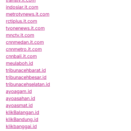
transtv.it.com
indosiar.it.com
metrotvnews.it.com
rctiplus.it.com
tvonenews.it.com
mnctv.it.com
cnnmedan.it.com
cnnmetro.it.com
cnnbali.it.com
meulaboh.id
tribunacehbarat.id
tribunacehbesar.id
tribunacehselatan.id
ayoagam.id
ayoasahan.id
ayoasmat.id
klikBalangan.id
klikBandung.id
klikbanggai.id