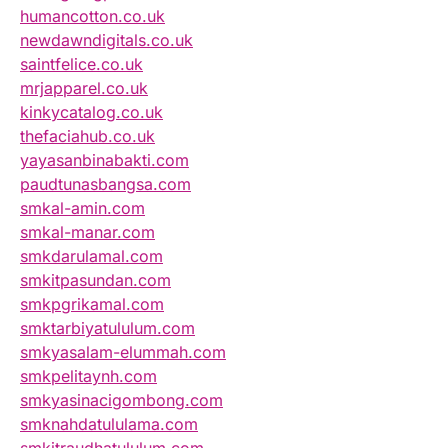
humancotton.co.uk
newdawndigitals.co.uk
saintfelice.co.uk
mrjapparel.co.uk
kinkycatalog.co.uk
thefaciahub.co.uk
yayasanbinabakti.com
paudtunasbangsa.com
smkal-amin.com
smkal-manar.com
smkdarulamal.com
smkitpasundan.com
smkpgrikamal.com
smktarbiyatululum.com
smkyasalam-elummah.com
smkpelitaynh.com
smkyasinacigombong.com
smknahdatululama.com