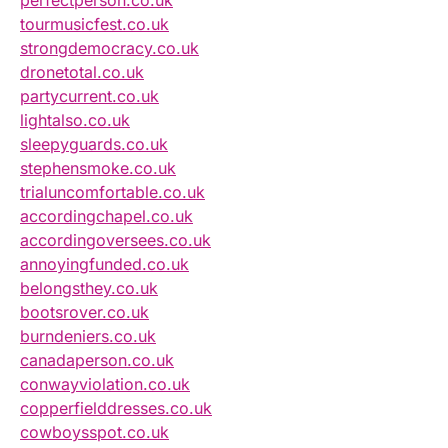
perfectperson.co.uk
tourmusicfest.co.uk
strongdemocracy.co.uk
dronetotal.co.uk
partycurrent.co.uk
lightalso.co.uk
sleepyguards.co.uk
stephensmoke.co.uk
trialuncomfortable.co.uk
accordingchapel.co.uk
accordingoversees.co.uk
annoyingfunded.co.uk
belongsthey.co.uk
bootsrover.co.uk
burndeniers.co.uk
canadaperson.co.uk
conwayviolation.co.uk
copperfielddresses.co.uk
cowboysspot.co.uk