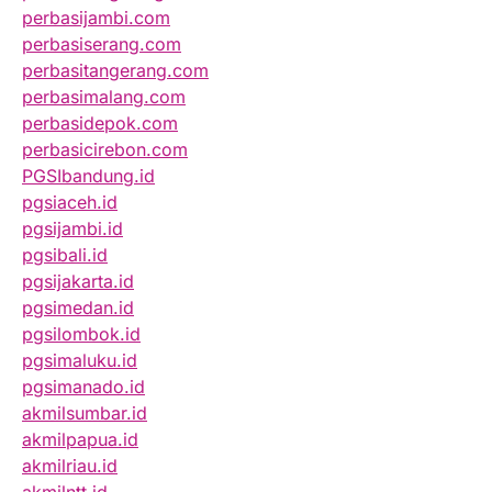
perbasijambi.com
perbasiserang.com
perbasitangerang.com
perbasimalang.com
perbasidepok.com
perbasicirebon.com
PGSIbandung.id
pgsiaceh.id
pgsijambi.id
pgsibali.id
pgsijakarta.id
pgsimedan.id
pgsilombok.id
pgsimaluku.id
pgsimanado.id
akmilsumbar.id
akmilpapua.id
akmilriau.id