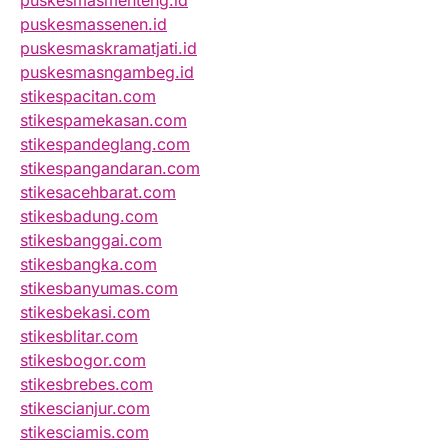
puskesmasmenteng.id
puskesmassenen.id
puskesmaskramatjati.id
puskesmasngambeg.id
stikespacitan.com
stikespamekasan.com
stikespandeglang.com
stikespangandaran.com
stikesacehbarat.com
stikesbadung.com
stikesbanggai.com
stikesbangka.com
stikesbanyumas.com
stikesbekasi.com
stikesblitar.com
stikesbogor.com
stikesbrebes.com
stikescianjur.com
stikesciamis.com