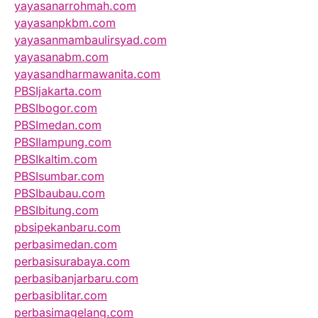
yayasanarrohmah.com
yayasanpkbm.com
yayasanmambaulirsyad.com
yayasanabm.com
yayasandharmawanita.com
PBSIjakarta.com
PBSIbogor.com
PBSImedan.com
PBSIlampung.com
PBSIkaltim.com
PBSIsumbar.com
PBSIbaubau.com
PBSIbitung.com
pbsipekanbaru.com
perbasimedan.com
perbasisurabaya.com
perbasibanjarbaru.com
perbasiblitar.com
perbasimagelang.com