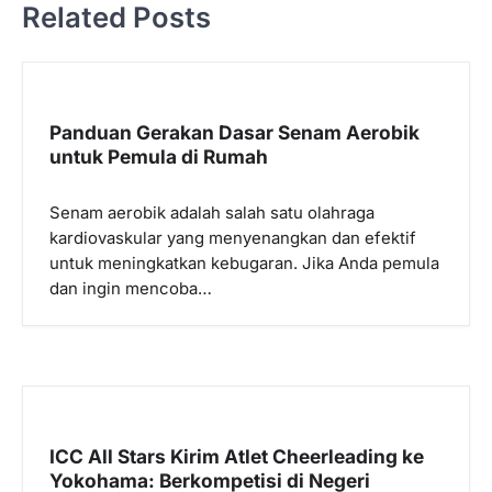
Related Posts
g
a
s
i
Panduan Gerakan Dasar Senam Aerobik
p
untuk Pemula di Rumah
o
Senam aerobik adalah salah satu olahraga
s
kardiovaskular yang menyenangkan dan efektif
untuk meningkatkan kebugaran. Jika Anda pemula
dan ingin mencoba…
ICC All Stars Kirim Atlet Cheerleading ke
Yokohama: Berkompetisi di Negeri