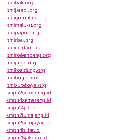
pmibali.org
pmijambi.org
pmigorontalo.org
pmimaluku.org
pmipapua.org
pmiriau.org
pmimedan.org
pmipalembang.org
pmijogja.org
pmibandung.org
pmibogor.org
pmisurabaya.org
smpn2semarang.id
smpn4semarang.id
smpn14jkt.id
smpn2lumajang.id
smpn2sutojayan.id
smpn4blitar.id
smpn78jakarta.id