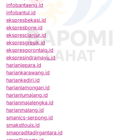
infobantaeng.id
infobantul.id
ekspresbekasi.id
ekspresbone.id
eksprescianjur.id
ekspresgresik.id
ekspresgorontalo.id
ekspresindramayu.id
harianjepara.id
hariankarawang.id
hariankediri.id
harianlamongan.id
harianlumajang.id
harianmajalengka.id
harianmalang.id
smanics-serpong.id
smakstlouis.id
smapraditadirgantara.id