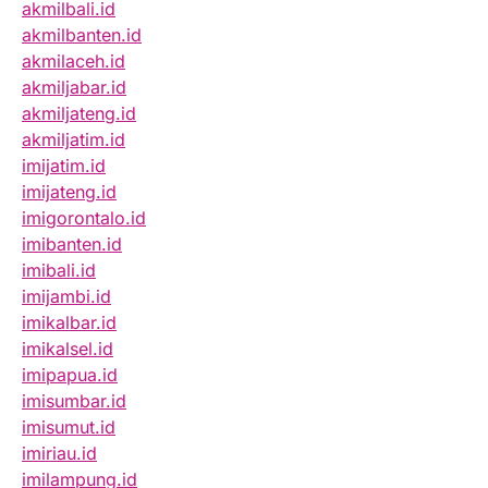
akmilbali.id
akmilbanten.id
akmilaceh.id
akmiljabar.id
akmiljateng.id
akmiljatim.id
imijatim.id
imijateng.id
imigorontalo.id
imibanten.id
imibali.id
imijambi.id
imikalbar.id
imikalsel.id
imipapua.id
imisumbar.id
imisumut.id
imiriau.id
imilampung.id