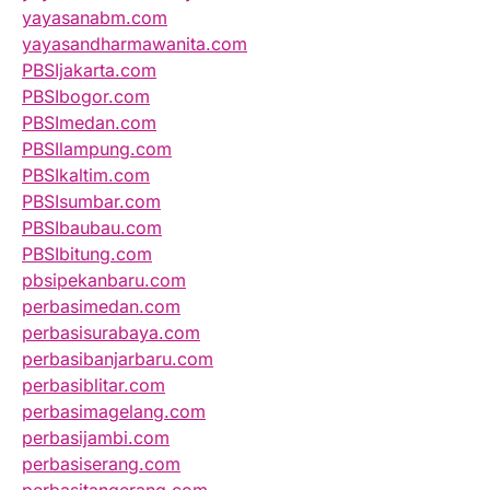
yayasanabm.com
yayasandharmawanita.com
PBSIjakarta.com
PBSIbogor.com
PBSImedan.com
PBSIlampung.com
PBSIkaltim.com
PBSIsumbar.com
PBSIbaubau.com
PBSIbitung.com
pbsipekanbaru.com
perbasimedan.com
perbasisurabaya.com
perbasibanjarbaru.com
perbasiblitar.com
perbasimagelang.com
perbasijambi.com
perbasiserang.com