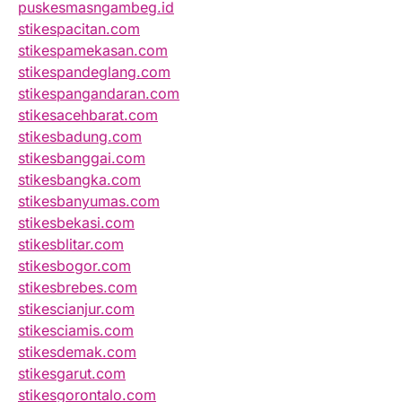
puskesmasngambeg.id
stikespacitan.com
stikespamekasan.com
stikespandeglang.com
stikespangandaran.com
stikesacehbarat.com
stikesbadung.com
stikesbanggai.com
stikesbangka.com
stikesbanyumas.com
stikesbekasi.com
stikesblitar.com
stikesbogor.com
stikesbrebes.com
stikescianjur.com
stikesciamis.com
stikesdemak.com
stikesgarut.com
stikesgorontalo.com