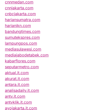
cnnmedan.com
cnnjakarta.com
cnbcjakarta.com
hariansumatra.com
harianikn.com
bandungtimes.com
sumutekspres.com
lampungpos.com
mediasulawesi.com
mediajabodetabek.com
kabarflores.com
seputarmetro.com
aktual.it.com
akurat.it.com
antara.it.com
analisadaily.it.com
antv.it.com
antvklik.it.com
ayojakarta.it.com