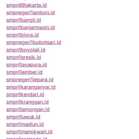
smpn88jakarta.id
smpnegeri1ambon.id
smpn1bangil.id
smpn1banjarmasin.id
smpn1biora.id
smpnegeri1bobotsari.id
smpn1boyolali.id
smpn1gresik.id
smpn1jayapura.id
smpn1jember.id
smpnegeri1jepara.id
smpn1karanganyar.id
smpn1kendari.id
smpn1kranggan.id
smpn1lamongan.id
smpn1luwuk.id
smpn1madiun.id
smpn1manokwari.id