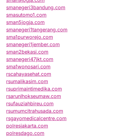
sman9jogja.com
smanegeri3bandung.com
smasutomo1.com
sman5jogja.com
smanegeri1tangerang.com
sma1purworejo.com
smanegeri1jember.com
sman2bekasi.com
smanegeri47jkt.com
sma1wonosari.com
rscahayasehat.com
rsumalikasim.com
rsuprimaintimedika.com
rsarunlhokseumaw.com
rsufauziahbireu.com
rsumumcitrahusada.com
rsgayomedicalcentre.com
polresjakarta.com
polresdago.com