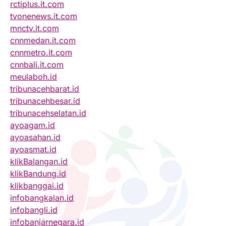
rctiplus.it.com
tvonenews.it.com
mnctv.it.com
cnnmedan.it.com
cnnmetro.it.com
cnnbali.it.com
meulaboh.id
tribunacehbarat.id
tribunacehbesar.id
tribunacehselatan.id
ayoagam.id
ayoasahan.id
ayoasmat.id
klikBalangan.id
klikBandung.id
klikbanggai.id
infobangkalan.id
infobangli.id
infobanjarnegara.id