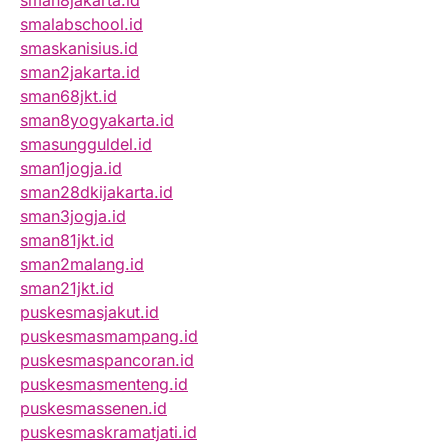
sman8jakarta.id
smalabschool.id
smaskanisius.id
sman2jakarta.id
sman68jkt.id
sman8yogyakarta.id
smasungguldel.id
sman1jogja.id
sman28dkijakarta.id
sman3jogja.id
sman81jkt.id
sman2malang.id
sman21jkt.id
puskesmasjakut.id
puskesmasmampang.id
puskesmaspancoran.id
puskesmasmenteng.id
puskesmassenen.id
puskesmaskramatjati.id