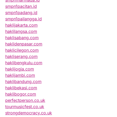
smpn1narmada.id
smpn1pacitan.id
smpn1padang.id
smpn1pailangga.id
haklijakarta.com
haklilangsa.com
haklisabang.com
haklidenpasar.com
haklicilegon.com
hakliserang.com
haklibengkulu.com
haklijogja.com
haklijambi.com
haklibandung.com
haklibekasi.com
haklibogor.com
perfectperson.co.uk
tourmusicfest.co.uk
strongdemocracy.co.uk