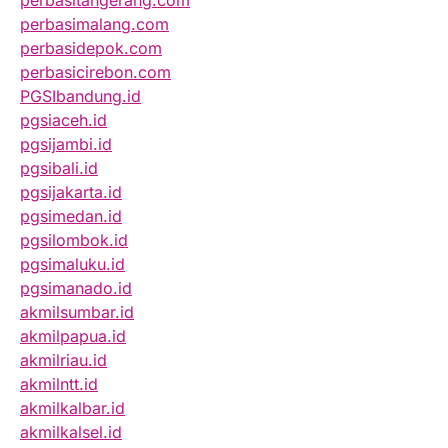
perbasitangerang.com
perbasimalang.com
perbasidepok.com
perbasicirebon.com
PGSIbandung.id
pgsiaceh.id
pgsijambi.id
pgsibali.id
pgsijakarta.id
pgsimedan.id
pgsilombok.id
pgsimaluku.id
pgsimanado.id
akmilsumbar.id
akmilpapua.id
akmilriau.id
akmilntt.id
akmilkalbar.id
akmilkalsel.id