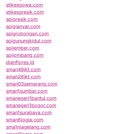
stikesgowa.com
stikesgresik.com
spigresik.com
spigianyar.com
spigrobongan.com
spigunungkidul.com
spijember.com
spijombang.com
dianflores.id
sman48jkt.com
sman26jkt.com
sman03semarang.com
sman1sumbar.com
smanegeri1bantul.com
smanegeri1bogor.com
sman1surabaya.com
sman6jogja.com
sma1magelang.com