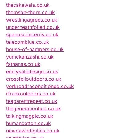
thecakewala.co.uk
thomson-thorn.co.uk
wrestlingagrees.co.uk
underneathfoiled.co.uk
spanosconcerns.co.uk
telecomblue.co.uk
house-of-hampers.co.uk
yumekanzashi.co.uk
fatnanas.co.uk
emilykatedesign.co.uk
crossfelloutdoors.co.uk
yorkroadreconditioned.co.uk
rfrankoutdoors.co.uk
teaparentrepeat.co.uk
thegenerationhub.co.uk
talkingmagpie.co.uk
humancotton.co.uk
newdawndigitals.co.uk