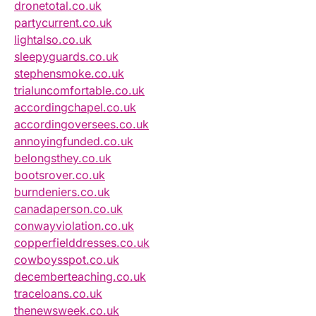
dronetotal.co.uk
partycurrent.co.uk
lightalso.co.uk
sleepyguards.co.uk
stephensmoke.co.uk
trialuncomfortable.co.uk
accordingchapel.co.uk
accordingoversees.co.uk
annoyingfunded.co.uk
belongsthey.co.uk
bootsrover.co.uk
burndeniers.co.uk
canadaperson.co.uk
conwayviolation.co.uk
copperfielddresses.co.uk
cowboysspot.co.uk
decemberteaching.co.uk
traceloans.co.uk
thenewsweek.co.uk