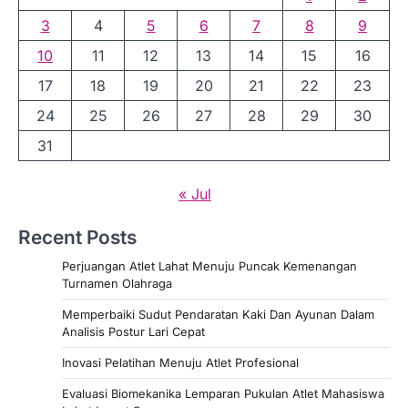
3
4
5
6
7
8
9
10
11
12
13
14
15
16
17
18
19
20
21
22
23
24
25
26
27
28
29
30
31
« Jul
Recent Posts
Perjuangan Atlet Lahat Menuju Puncak Kemenangan
Turnamen Olahraga
Memperbaiki Sudut Pendaratan Kaki Dan Ayunan Dalam
Analisis Postur Lari Cepat
Inovasi Pelatihan Menuju Atlet Profesional
Evaluasi Biomekanika Lemparan Pukulan Atlet Mahasiswa