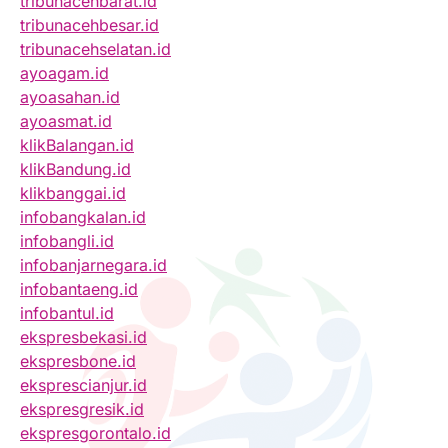
tribunacehbarat.id
tribunacehbesar.id
tribunacehselatan.id
ayoagam.id
ayoasahan.id
ayoasmat.id
klikBalangan.id
klikBandung.id
klikbanggai.id
infobangkalan.id
infobangli.id
infobanjarnegara.id
infobantaeng.id
infobantul.id
ekspresbekasi.id
ekspresbone.id
eksprescianjur.id
ekspresgresik.id
ekspresgorontalo.id