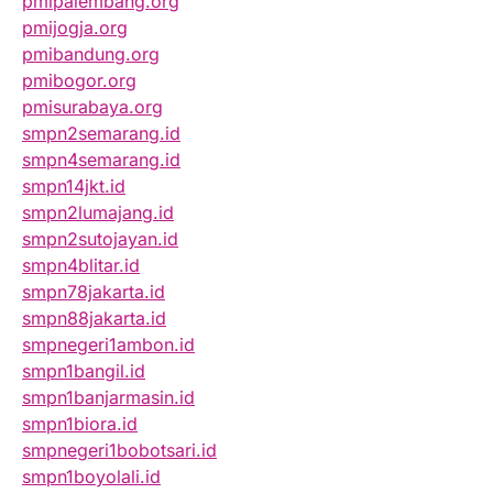
pmipalembang.org
pmijogja.org
pmibandung.org
pmibogor.org
pmisurabaya.org
smpn2semarang.id
smpn4semarang.id
smpn14jkt.id
smpn2lumajang.id
smpn2sutojayan.id
smpn4blitar.id
smpn78jakarta.id
smpn88jakarta.id
smpnegeri1ambon.id
smpn1bangil.id
smpn1banjarmasin.id
smpn1biora.id
smpnegeri1bobotsari.id
smpn1boyolali.id