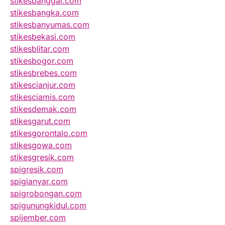
stikesbanggai.com
stikesbangka.com
stikesbanyumas.com
stikesbekasi.com
stikesblitar.com
stikesbogor.com
stikesbrebes.com
stikescianjur.com
stikesciamis.com
stikesdemak.com
stikesgarut.com
stikesgorontalo.com
stikesgowa.com
stikesgresik.com
spigresik.com
spigianyar.com
spigrobongan.com
spigunungkidul.com
spijember.com