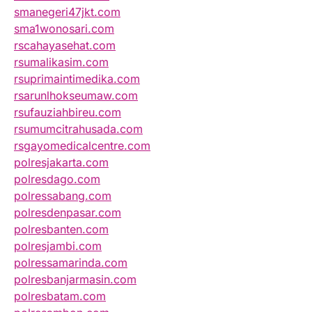
smanegeri47jkt.com
sma1wonosari.com
rscahayasehat.com
rsumalikasim.com
rsuprimaintimedika.com
rsarunlhokseumaw.com
rsufauziahbireu.com
rsumumcitrahusada.com
rsgayomedicalcentre.com
polresjakarta.com
polresdago.com
polressabang.com
polresdenpasar.com
polresbanten.com
polresjambi.com
polressamarinda.com
polresbanjarmasin.com
polresbatam.com