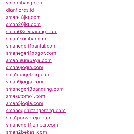
spijombang.com
dianflores.id
sman48jkt.com
sman26jkt.com
sman03semarang.com
sman1sumbar.com
smanegeri1bantul.com
smanegeri1bogor.com
sman1surabaya.com
sman6jogja.com
sma1magelang.com
sman9jogja.com
smanegeri3bandung.com
smasutomo1.com
sman5jogja.com
smanegeri1tangerang.com
sma1purworejo.com
smanegeri1jember.com
sman2bekasi.com