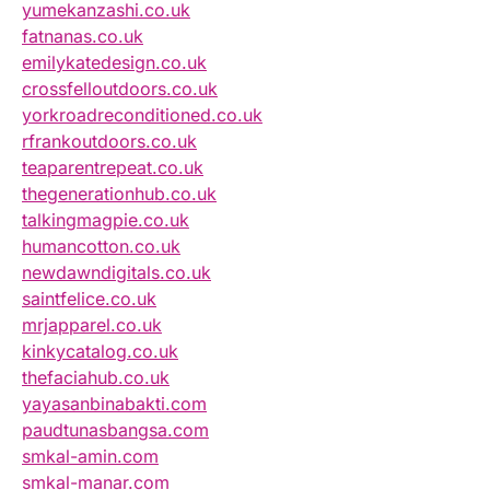
yumekanzashi.co.uk
fatnanas.co.uk
emilykatedesign.co.uk
crossfelloutdoors.co.uk
yorkroadreconditioned.co.uk
rfrankoutdoors.co.uk
teaparentrepeat.co.uk
thegenerationhub.co.uk
talkingmagpie.co.uk
humancotton.co.uk
newdawndigitals.co.uk
saintfelice.co.uk
mrjapparel.co.uk
kinkycatalog.co.uk
thefaciahub.co.uk
yayasanbinabakti.com
paudtunasbangsa.com
smkal-amin.com
smkal-manar.com