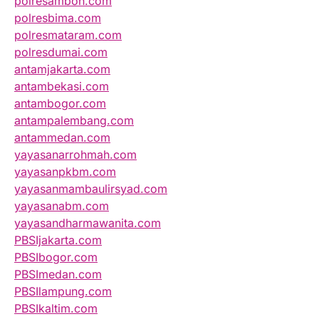
polresambon.com
polresbima.com
polresmataram.com
polresdumai.com
antamjakarta.com
antambekasi.com
antambogor.com
antampalembang.com
antammedan.com
yayasanarrohmah.com
yayasanpkbm.com
yayasanmambaulirsyad.com
yayasanabm.com
yayasandharmawanita.com
PBSIjakarta.com
PBSIbogor.com
PBSImedan.com
PBSIlampung.com
PBSIkaltim.com