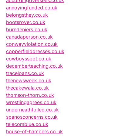
accordingoversees.co.uk
annoyingfunded.co.uk
belongsthey.co.uk
bootsrover.co.uk
burndeniers.co.uk
canadaperson.co.uk
conwayviolation.co.uk
copperfielddresses.co.uk
cowboysspot.co.uk
decemberteaching.co.uk
traceloans.co.uk
thenewsweek.co.uk
thecakewala.co.uk
thomson-thorn.co.uk
wrestlingagrees.co.uk
underneathfoiled.co.uk
spanosconcerns.co.uk
telecomblue.co.uk
house-of-hampers.co.uk