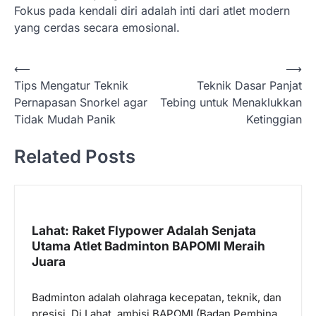
Fokus pada kendali diri adalah inti dari atlet modern
yang cerdas secara emosional.
N
⟵
⟶
Tips Mengatur Teknik
Teknik Dasar Panjat
a
Pernapasan Snorkel agar
Tebing untuk Menaklukkan
v
Tidak Mudah Panik
Ketinggian
i
Related Posts
g
a
s
i
Lahat: Raket Flypower Adalah Senjata
p
Utama Atlet Badminton BAPOMI Meraih
Juara
o
s
Badminton adalah olahraga kecepatan, teknik, dan
presisi. Di Lahat, ambisi BAPOMI (Badan Pembina