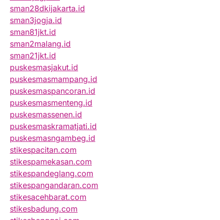
sman28dkijakarta.id
sman3jogja.id
sman81jkt.id
sman2malang.id
sman21jkt.id
puskesmasjakut.id
puskesmasmampang.id
puskesmaspancoran.id
puskesmasmenteng.id
puskesmassenen.id
puskesmaskramatjati.id
puskesmasngambeg.id
stikespacitan.com
stikespamekasan.com
stikespandeglang.com
stikespangandaran.com
stikesacehbarat.com
stikesbadung.com