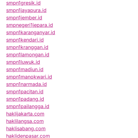
smpn1gresik.id
smpn1jayapura.id
smpn1jember.id
smpnegeri1jepara.id
smpn1karanganyar.id
smpn1kendari.id
smpn1kranggan.id
smpn1lamongan.id
smpn1luwuk.id
smpn1madiun.id
smpn1manokwari.id
smpn1narmada.id
smpn1pacitan.id
smpn1padang.id
smpn1pailangga.id
haklijakarta.com
haklilangsa.com
haklisabang.com
haklidenpasar.com