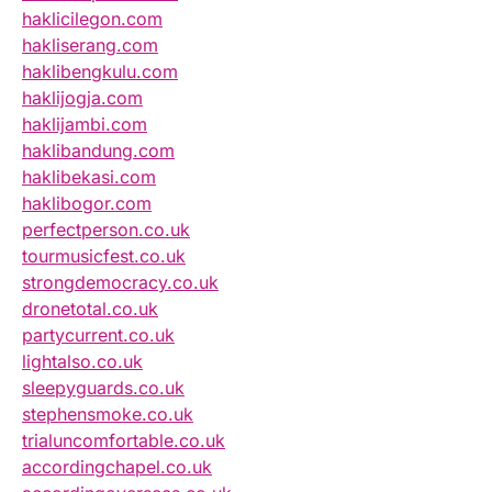
haklicilegon.com
hakliserang.com
haklibengkulu.com
haklijogja.com
haklijambi.com
haklibandung.com
haklibekasi.com
haklibogor.com
perfectperson.co.uk
tourmusicfest.co.uk
strongdemocracy.co.uk
dronetotal.co.uk
partycurrent.co.uk
lightalso.co.uk
sleepyguards.co.uk
stephensmoke.co.uk
trialuncomfortable.co.uk
accordingchapel.co.uk