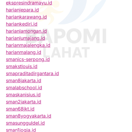
ekspresindramayu.id
harianjepara.id
hariankarawang.id
hariankediri.id
harianlamongan.id
harianlumajang.id
harianmajalengka.id
harianmalang.id
smanics-serpong.id
smakstlouis.id
smapraditadirgantara.id
sman8jakarta.id
smalabschool.id
smaskanisius.id
sman2jakarta.id
sman68jkt.id
sman8yogyakarta.id
smasungguldel.id
sman1jogja.id