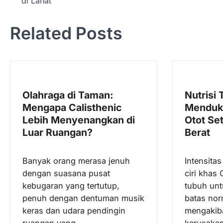
di Lahat
a
v
Related Posts
i
g
a
s
Olahraga di Taman:
Nutrisi 
i
Mengapa Calisthenic
Menduk
p
Lebih Menyenangkan di
Otot Set
o
Luar Ruangan?
Berat
s
Banyak orang merasa jenuh
Intensitas
dengan suasana pusat
ciri khas
kebugaran yang tertutup,
tubuh unt
penuh dengan dentuman musik
batas nor
keras dan udara pendingin
mengakiba