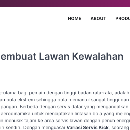
HOME
ABOUT
PROD
 Membuat Lawan Kewalahan
, terutama bagi pemain dengan tinggi badan rata-rata, adalah
n bola ekstrem sehingga bola memantul sangat tinggi dan
lapangan. Berbeda dengan servis datar yang mengandalkan
a aerodinamika untuk menciptakan lintasan bola yang mele
n menukik tajam ke area servis lawan dengan penuh energi
iri sendiri. Dengan menguasai
Variasi Servis Kick
, seorang