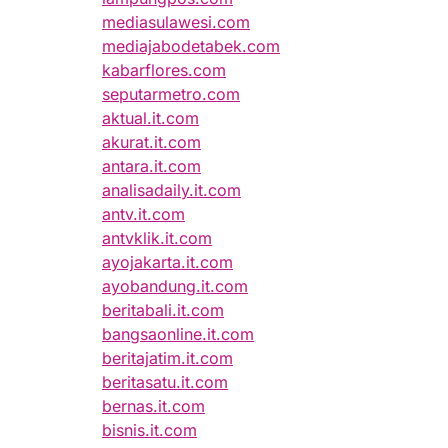
mediasulawesi.com
mediajabodetabek.com
kabarflores.com
seputarmetro.com
aktual.it.com
akurat.it.com
antara.it.com
analisadaily.it.com
antv.it.com
antvklik.it.com
ayojakarta.it.com
ayobandung.it.com
beritabali.it.com
bangsaonline.it.com
beritajatim.it.com
beritasatu.it.com
bernas.it.com
bisnis.it.com