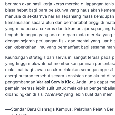
beriman akan hasil kerja keras mereka di lapangan tenis
biasa hebat bagi para pelakunya yang haus akan kemen
manusia di sekitarnya harian sepanjang masa kehidupan
kemanusiaan secara utuh dan bermartabat tinggi di mata 
yang mau berusaha keras dan tekun belajar sepanjang h
tengah rintangan yang ada di depan mata mereka yang b
dengan sejarah perjuangan fisik dan mental yang luar b
dan keberkahan ilmu yang bermanfaat bagi sesama manus
Keuntungan strategis dari servis ini sangat terasa pada p
yang tinggi melewati net memberikan jaminan persentas
maksimal bagi lawan untuk melakukan serangan agresif
energi putaran tersebut secara konsisten dan akurat di s
pengembangan
Variasi Servis Kick
, Anda juga dapat me
pemain merasa lebih sulit untuk melakukan pengembalian 
dibandingkan di sisi
forehand
yang lebih kuat dan memili
N
⟵
Standar Baru Olahraga Kampus: Pelatihan Pelatih Berl