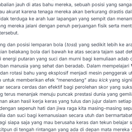
lian jauh di atas bahu mereka, sebuah posisi yang sangat
au akurat karena tenaga mereka akan berkurang drastis da
idak terduga ke arah luar lapangan yang sempit dan menan
yang mereka jalani dengan penuh perjuangan fisik serta men
tersebut.
ng dan posisi lemparan bola (
toss
) yang sedikit lebih ke ar
n belakang bola dari bawah ke atas secara tajam saat det
si energi putaran yang suci dan murni bagi kemuliaan adab 
daban manusia yang sehat dan beradab. Dalam mempelajari
m dan rotasi bahu yang eksplosif menjadi mesin penggerak 
p untuk memberikan efek “menendang” atau
kick
yang signi
ar secara cerdas dan efektif bagi perolehan skor yang suk
g terus menanjak menuju puncak prestasi dunia yang gemi
n akan hasil kerja keras yang tulus dan jujur dalam setiap
ai dengan sepenuh hati dan jiwa raga kita masing-masing se
 dan suci bagi kemanusiaan secara utuh dan bermartabat 
bagi siapa saja yang mau berusaha keras dan tekun belajar 
itpun di tengah rintangan yang ada di depan mata mereka