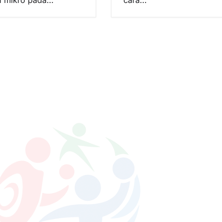
n mikro pada…
cara…