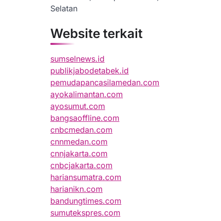
Selatan
Website terkait
sumselnews.id
publikjabodetabek.id
pemudapancasilamedan.com
ayokalimantan.com
ayosumut.com
bangsaoffline.com
cnbcmedan.com
cnnmedan.com
cnnjakarta.com
cnbcjakarta.com
hariansumatra.com
harianikn.com
bandungtimes.com
sumutekspres.com