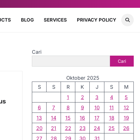
UCTS
BLOG
SERVICES
PRIVACY POLICY
Cari
Cari
Oktober 2025
S
S
R
K
J
S
M
1
2
3
4
5
us
6
7
8
9
10
11
12
13
14
15
16
17
18
19
20
21
22
23
24
25
26
27
28
29
30
31