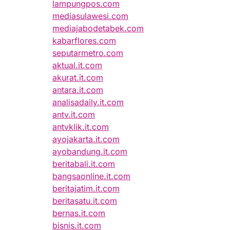
lampungpos.com
mediasulawesi.com
mediajabodetabek.com
kabarflores.com
seputarmetro.com
aktual.it.com
akurat.it.com
antara.it.com
analisadaily.it.com
antv.it.com
antvklik.it.com
ayojakarta.it.com
ayobandung.it.com
beritabali.it.com
bangsaonline.it.com
beritajatim.it.com
beritasatu.it.com
bernas.it.com
bisnis.it.com