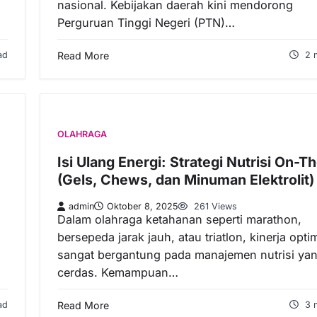
nasional. Kebijakan daerah kini mendorong
Perguruan Tinggi Negeri (PTN)…
ad
Read More
2 
OLAHRAGA
Isi Ulang Energi: Strategi Nutrisi On-T
(Gels, Chews, dan Minuman Elektrolit)
admin
Oktober 8, 2025
261 Views
Dalam olahraga ketahanan seperti marathon,
i
bersepeda jarak jauh, atau triatlon, kinerja opti
sangat bergantung pada manajemen nutrisi ya
cerdas. Kemampuan…
ad
Read More
3 