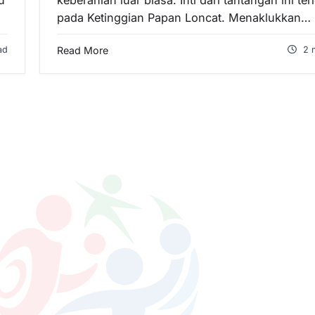
u
keberanian luar biasa. Inti dari tantangan ini ter
pada Ketinggian Papan Loncat. Menaklukkan…
ad
Read More
2 