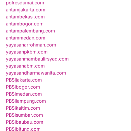
polresdumai.com
antamjakarta.com
antambekasi.com
antambogor.com
antampalembang.com
antammedan.com
yayasanarrohmah.com
yayasanpkbm.com
yayasanmambaulirsyad.com
yayasanabm.com
yayasandharmawanita.com
PBSIjakarta.com
PBSIbogor.com
PBSImedan.com
PBSIlampung.com
PBSIkaltim.com
PBSIsumbar.com
PBSIbaubau.com
PBSIbitung.com