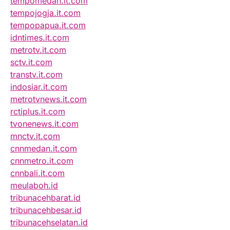
tempomedan.it.com
tempojogja.it.com
tempopapua.it.com
idntimes.it.com
metrotv.it.com
sctv.it.com
transtv.it.com
indosiar.it.com
metrotvnews.it.com
rctiplus.it.com
tvonenews.it.com
mnctv.it.com
cnnmedan.it.com
cnnmetro.it.com
cnnbali.it.com
meulaboh.id
tribunacehbarat.id
tribunacehbesar.id
tribunacehselatan.id