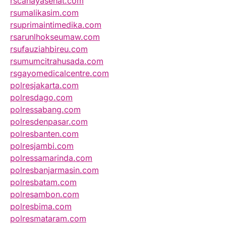
rscahayasehat.com
rsumalikasim.com
rsuprimaintimedika.com
rsarunlhokseumaw.com
rsufauziahbireu.com
rsumumcitrahusada.com
rsgayomedicalcentre.com
polresjakarta.com
polresdago.com
polressabang.com
polresdenpasar.com
polresbanten.com
polresjambi.com
polressamarinda.com
polresbanjarmasin.com
polresbatam.com
polresambon.com
polresbima.com
polresmataram.com