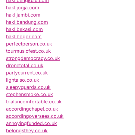
haklibengkulu.com
haklijogja.com
haklijambi.com
haklibandung.com
haklibekasi.com
haklibogor.com
perfectperson.co.uk
tourmusicfest.co.uk
strongdemocracy.co.uk
dronetotal.co.uk
partycurrent.co.uk
lightalso.co.uk
sleepyguards.co.uk
stephensmoke.co.uk
trialuncomfortable.co.uk
accordingchapel.co.uk
accordingoversees.co.uk
annoyingfunded.co.uk
belongsthey.co.uk