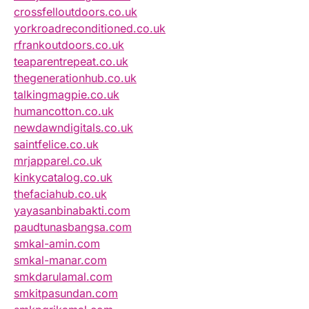
crossfelloutdoors.co.uk
yorkroadreconditioned.co.uk
rfrankoutdoors.co.uk
teaparentrepeat.co.uk
thegenerationhub.co.uk
talkingmagpie.co.uk
humancotton.co.uk
newdawndigitals.co.uk
saintfelice.co.uk
mrjapparel.co.uk
kinkycatalog.co.uk
thefaciahub.co.uk
yayasanbinabakti.com
paudtunasbangsa.com
smkal-amin.com
smkal-manar.com
smkdarulamal.com
smkitpasundan.com