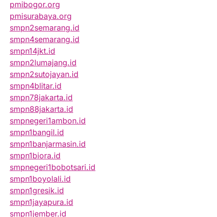
pmibogor.org
pmisurabaya.org
smpn2semarang.id
smpn4semarang.id
smpn14jkt.id
smpn2lumajang.id
smpn2sutojayan.id
smpn4blitar.id
smpn78jakarta.id
smpn88jakarta.id
smpnegeri1ambon.id
smpn1bangil.id
smpn1banjarmasin.id
smpn1biora.id
smpnegeri1bobotsari.id
smpn1boyolali.id
smpn1gresik.id
smpn1jayapura.id
smpn1jember.id