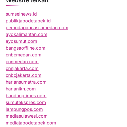
Website terkait
sumselnews.id
publikjabodetabek.id
pemudapancasilamedan.com
ayokalimantan.com
ayosumut.com
bangsaoffline.com
cnbcmedan.com
cnnmedan.com
cnnjakarta.com
cnbcjakarta.com
hariansumatra.com
harianikn.com
bandungtimes.com
sumutekspres.com
lampungpos.com
mediasulawesi.com
mediajabodetabek.com