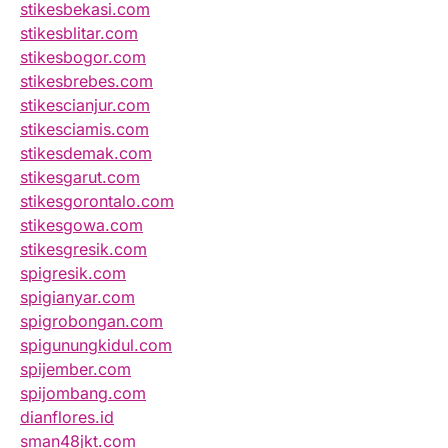
stikesbekasi.com
stikesblitar.com
stikesbogor.com
stikesbrebes.com
stikescianjur.com
stikesciamis.com
stikesdemak.com
stikesgarut.com
stikesgorontalo.com
stikesgowa.com
stikesgresik.com
spigresik.com
spigianyar.com
spigrobongan.com
spigunungkidul.com
spijember.com
spijombang.com
dianflores.id
sman48jkt.com