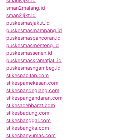
sman81jkt.id
sman2malang.id
sman21jkt.id
puskesmasjakut.id
puskesmasmampang.id
puskesmaspancoran.id
puskesmasmenteng.id
puskesmassenen.id
puskesmaskramatjati.id
puskesmasngambeg.id
stikespacitan.com
stikespamekasan.com
stikespandeglang.com
stikespangandaran.com
stikesacehbarat.com
stikesbadung.com
stikesbanggai.com
stikesbangka.com
stikesbanyumas.com