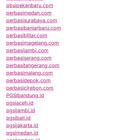
pbsipekanbaru.com
perbasimedan.com
perbasisurabaya.com
perbasibanjarbaru.com
perbasiblitar.com
perbasimagelang.com
perbasijambi.com
perbasiserang.com
perbasitangerang.com
perbasimalang.com
perbasidepok.com
perbasicirebon.com
PGSIbandung.id
pgsiaceh.id
pgsijambi.id
pgsibali.id
pgsijakarta.id
pgsimedan.id