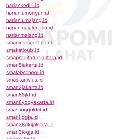
hariankediri.id
harianlamongan.id
harianlumajang.id
harianmajalengka.id
harianmalang.id
smanics-serpong.id
smakstlouis.id
smapraditadirgantara.id
sman8jakarta.id
smalabschool.id
smaskanisius.id
sman2jakarta.id
sman68jkt.id
sman8yogyakarta.id
smasungguldel.id
sman1jogja.id
sman28dkijakarta.id
sman3jogja.id