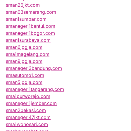
sman26jkt.com
sman03semarang.com
sman1sumbar.com
smanegeri1bantul.com
smanegeri1bogor.com
sman1surabaya.com
sman6jogja.com
sma1magelang.com
sman9jogja.com
smanegeri3bandung.com
smasutomo1.com
sman5jogja.com
smanegeri1tangerang.com
sma1purworejo.com
smanegeri1jember.com
sman2bekasi.com
smanegeri47jkt.com
sma1wonosari.com