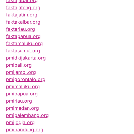
faktajabar.org
faktajateng.org
faktajatim.org
faktakalbar.org
faktariau.org
faktapapua.org
faktamaluku.org
faktasumut.org
pmidkijakarta.org
pmibali.org
pmijambi.org
pmigorontalo.org
pmimaluku.org
pmipapua.org
pmiriau.org
pmimedan.org
pmipalembang.org
pmijogja.org
pmibandung.org