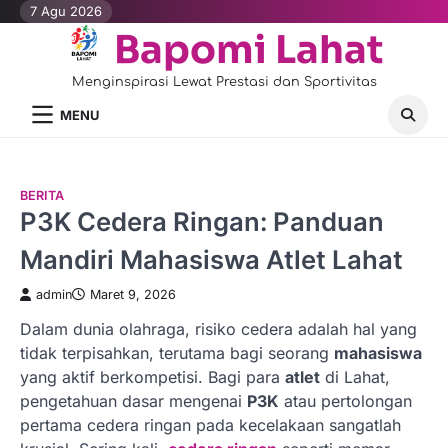
Skip
7 Agu 2026
to
Bapomi Lahat
content
Menginspirasi Lewat Prestasi dan Sportivitas
MENU
BERITA
P3K Cedera Ringan: Panduan
Mandiri Mahasiswa Atlet Lahat
admin
Maret 9, 2026
Dalam dunia olahraga, risiko cedera adalah hal yang
tidak terpisahkan, terutama bagi seorang
mahasiswa
yang aktif berkompetisi. Bagi para
atlet
di Lahat,
pengetahuan dasar mengenai
P3K
atau pertolongan
pertama cedera ringan pada kecelakaan sangatlah