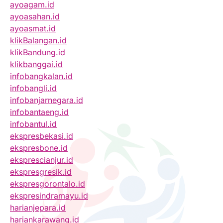
ayoagam.id
ayoasahan.id
ayoasmat.id
klikBalangan.id
klikBandung.id
klikbanggai.id
infobangkalan.id
infobangli.id
infobanjarnegara.id
infobantaeng.id
infobantul.id
ekspresbekasi.id
ekspresbone.id
eksprescianjur.id
ekspresgresik.id
ekspresgorontalo.id
ekspresindramayu.id
harianjepara.id
hariankarawang.id