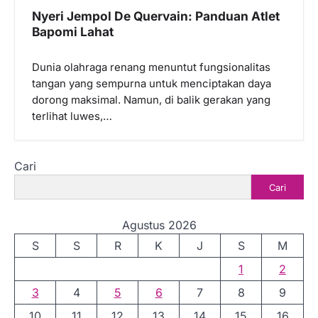
Nyeri Jempol De Quervain: Panduan Atlet
Bapomi Lahat
Dunia olahraga renang menuntut fungsionalitas
tangan yang sempurna untuk menciptakan daya
dorong maksimal. Namun, di balik gerakan yang
terlihat luwes,…
Cari
Cari
Agustus 2026
S
S
R
K
J
S
M
1
2
3
4
5
6
7
8
9
10
11
12
13
14
15
16