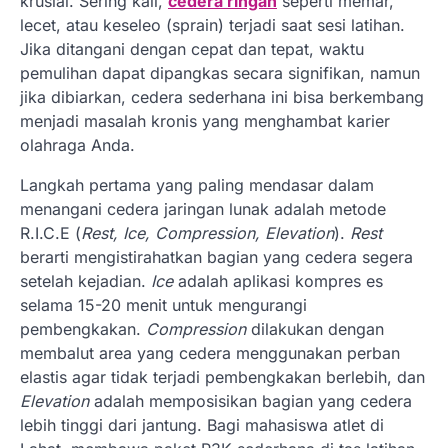
krusial. Sering kali,
cedera ringan
seperti memar,
lecet, atau keseleo (sprain) terjadi saat sesi latihan.
Jika ditangani dengan cepat dan tepat, waktu
pemulihan dapat dipangkas secara signifikan, namun
jika dibiarkan, cedera sederhana ini bisa berkembang
menjadi masalah kronis yang menghambat karier
olahraga Anda.
Langkah pertama yang paling mendasar dalam
menangani cedera jaringan lunak adalah metode
R.I.C.E (
Rest, Ice, Compression, Elevation
).
Rest
berarti mengistirahatkan bagian yang cedera segera
setelah kejadian.
Ice
adalah aplikasi kompres es
selama 15-20 menit untuk mengurangi
pembengkakan.
Compression
dilakukan dengan
membalut area yang cedera menggunakan perban
elastis agar tidak terjadi pembengkakan berlebih, dan
Elevation
adalah memposisikan bagian yang cedera
lebih tinggi dari jantung. Bagi mahasiswa atlet di