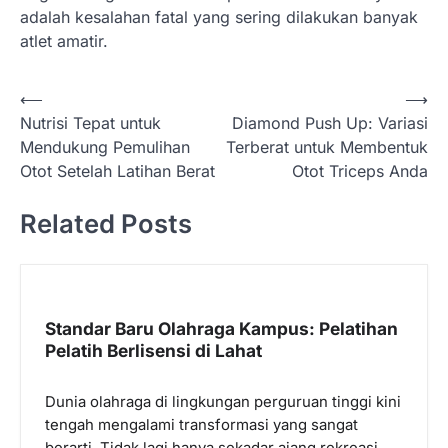
adalah kesalahan fatal yang sering dilakukan banyak
atlet amatir.
N
⟵
⟶
Nutrisi Tepat untuk
Diamond Push Up: Variasi
a
Mendukung Pemulihan
Terberat untuk Membentuk
v
Otot Setelah Latihan Berat
Otot Triceps Anda
i
Related Posts
g
a
s
i
Standar Baru Olahraga Kampus: Pelatihan
p
Pelatih Berlisensi di Lahat
o
Dunia olahraga di lingkungan perguruan tinggi kini
s
tengah mengalami transformasi yang sangat