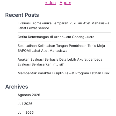
« Jun
Agu »
Recent Posts
Evaluasi Biomekanika Lemparan Pukulan Atlet Mahasiswa
Lahat Lewat Sensor
Cerita Kemenangan di Arena Jam Gadang Juara
Sesi Latihan Kelincahan Tangan Pembinaan Tenis Meja
BAPOMI Lahat Atlet Mahasiswa
Apakah Evaluasi Berbasis Data Lebih Akurat daripada
Evaluasi Berdasarkan Intuisi?
Membentuk Karakter Disiplin Lewat Program Latihan Fisik
Archives
Agustus 2026
Juli 2026
Juni 2026