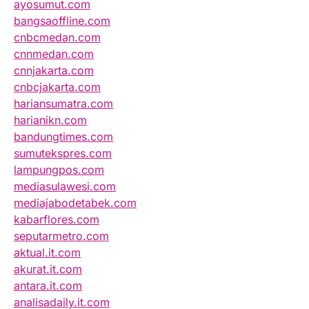
ayosumut.com
bangsaoffline.com
cnbcmedan.com
cnnmedan.com
cnnjakarta.com
cnbcjakarta.com
hariansumatra.com
harianikn.com
bandungtimes.com
sumutekspres.com
lampungpos.com
mediasulawesi.com
mediajabodetabek.com
kabarflores.com
seputarmetro.com
aktual.it.com
akurat.it.com
antara.it.com
analisadaily.it.com