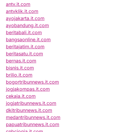
antv.it.com
antvklik.it.com
ayojakarta.it.com
ayobandung.it.com
beritabali.it.com
bangsaonline.it.com
beritajatim.it.com
beritasatu.it.com
bernas.it.com
bisnis.it.com
brilio.it.com
bogortribunnews.it.com
jogjakompas.it.com
cekaja.it.com
jogjatribunnews.it.com
dkitribunnews.it.com
medantribunnews.it.com
papuatribunnews.it.com
cnbcjogja.it.com