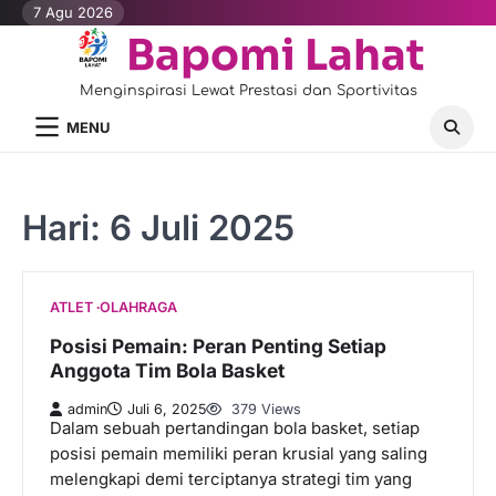
Skip
7 Agu 2026
to
Bapomi Lahat
content
Menginspirasi Lewat Prestasi dan Sportivitas
MENU
Hari:
6 Juli 2025
ATLET
OLAHRAGA
Posisi Pemain: Peran Penting Setiap
Anggota Tim Bola Basket
admin
Juli 6, 2025
379 Views
Dalam sebuah pertandingan bola basket, setiap
posisi pemain memiliki peran krusial yang saling
melengkapi demi terciptanya strategi tim yang