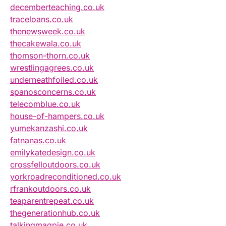
decemberteaching.co.uk
traceloans.co.uk
thenewsweek.co.uk
thecakewala.co.uk
thomson-thorn.co.uk
wrestlingagrees.co.uk
underneathfoiled.co.uk
spanosconcerns.co.uk
telecomblue.co.uk
house-of-hampers.co.uk
yumekanzashi.co.uk
fatnanas.co.uk
emilykatedesign.co.uk
crossfelloutdoors.co.uk
yorkroadreconditioned.co.uk
rfrankoutdoors.co.uk
teaparentrepeat.co.uk
thegenerationhub.co.uk
talkingmagpie.co.uk