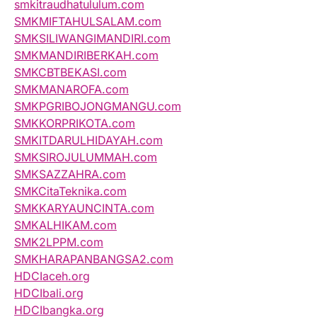
smkitraudhatululum.com
SMKMIFTAHULSALAM.com
SMKSILIWANGIMANDIRI.com
SMKMANDIRIBERKAH.com
SMKCBTBEKASI.com
SMKMANAROFA.com
SMKPGRIBOJONGMANGU.com
SMKKORPRIKOTA.com
SMKITDARULHIDAYAH.com
SMKSIROJULUMMAH.com
SMKSAZZAHRA.com
SMKCitaTeknika.com
SMKKARYAUNCINTA.com
SMKALHIKAM.com
SMK2LPPM.com
SMKHARAPANBANGSA2.com
HDCIaceh.org
HDCIbali.org
HDCIbangka.org