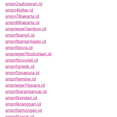
smpn2sutojayan.id
smpn4blitar.id
smpn78jakarta.id
smpn88jakarta.id
smpnegeri1ambon.id
smpn1bangil.id
smpn1banjarmasin.id
smpn1biora.id
smpnegeri1bobotsari.id
smpn1boyolali.id
smpn1gresik.id
smpn1jayapura.id
smpn1jember.id
smpnegeri1jepara.id
smpn1karanganyar.id
smpn1kendari.id
smpn1kranggan.id
smpn1lamongan.id
smpn1luwuk.id