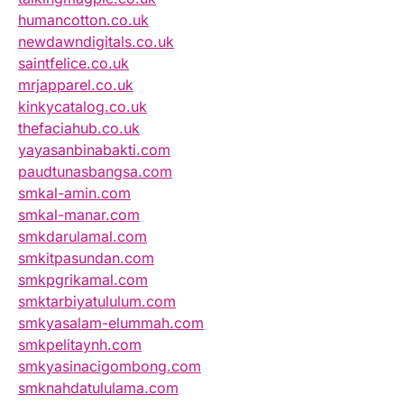
humancotton.co.uk
newdawndigitals.co.uk
saintfelice.co.uk
mrjapparel.co.uk
kinkycatalog.co.uk
thefaciahub.co.uk
yayasanbinabakti.com
paudtunasbangsa.com
smkal-amin.com
smkal-manar.com
smkdarulamal.com
smkitpasundan.com
smkpgrikamal.com
smktarbiyatululum.com
smkyasalam-elummah.com
smkpelitaynh.com
smkyasinacigombong.com
smknahdatululama.com