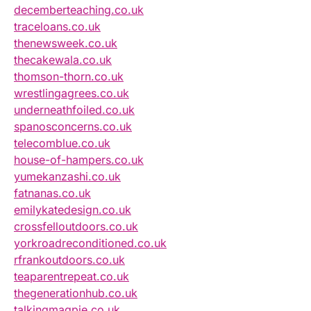
decemberteaching.co.uk
traceloans.co.uk
thenewsweek.co.uk
thecakewala.co.uk
thomson-thorn.co.uk
wrestlingagrees.co.uk
underneathfoiled.co.uk
spanosconcerns.co.uk
telecomblue.co.uk
house-of-hampers.co.uk
yumekanzashi.co.uk
fatnanas.co.uk
emilykatedesign.co.uk
crossfelloutdoors.co.uk
yorkroadreconditioned.co.uk
rfrankoutdoors.co.uk
teaparentrepeat.co.uk
thegenerationhub.co.uk
talkingmagpie.co.uk