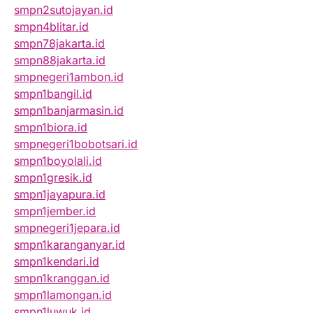
smpn2sutojayan.id
smpn4blitar.id
smpn78jakarta.id
smpn88jakarta.id
smpnegeri1ambon.id
smpn1bangil.id
smpn1banjarmasin.id
smpn1biora.id
smpnegeri1bobotsari.id
smpn1boyolali.id
smpn1gresik.id
smpn1jayapura.id
smpn1jember.id
smpnegeri1jepara.id
smpn1karanganyar.id
smpn1kendari.id
smpn1kranggan.id
smpn1lamongan.id
smpn1luwuk.id