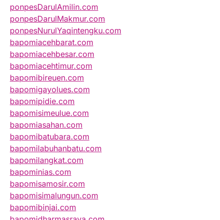
ponpesDarulAmilin.com
ponpesDarulMakmur.com
ponpesNurulYaqintengku.com
bapomiacehbarat.com
bapomiacehbesar.com
bapomiacehtimur.com
bapomibireuen.com
bapomigayolues.com
bapomipidie.com
bapomisimeulue.com
bapomiasahan.com
bapomibatubara.com
bapomilabuhanbatu.com
bapomilangkat.com
bapominias.com
bapomisamosir.com
bapomisimalungun.com
bapomibinjai.com
bapomidharmasraya.com