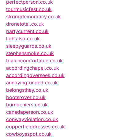
perfectperson.co.uk
tourmusicfest.co.uk
strongdemocracy.co.uk
dronetotal.co.uk
partycurrent.co.uk
lightalso.co.uk
sleepyguards.co.uk
stephensmoke.co.uk
trialuncomfortable.co.uk
accordingchapel.co.uk
accordingoversees.co.uk
annoyingfunded.co.uk
belongsthey.co.uk
bootsrover.co.uk
burndeniers.co.uk
canadaperson.co.uk
conwayviolation.co.uk
copperfielddresses.co.uk
cowboysspot.co.uk