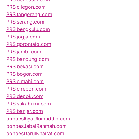
PRSIcilegon.com
PRSItangerang.com
PRSIserang.com
PRSIbengkulu.com
PRSIjogja.com
PRSIgorontalo.com
PRSIjambi.com
PRSIbandung.com
PRSIbekasi.com
PRSIbogor.com
PRSIcimahi.com
PRSIcirebon.com
PRSIdepok.com
PRSIsukabumi.com
PRSIbanjar.com
ponpesIhyaUlumuddin.com
ponpesJabalRahmah.com
ponpesDarulKhairat.com