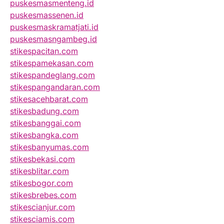
puskesmasmenteng.id
puskesmassenen.id
puskesmaskramatjati.id
puskesmasngambeg.id
stikespacitan.com
stikespamekasan.com
stikespandeglang.com
stikespangandaran.com
stikesacehbarat.com
stikesbadung.com
stikesbanggai.com
stikesbangka.com
stikesbanyumas.com
stikesbekasi.com
stikesblitar.com
stikesbogor.com
stikesbrebes.com
stikescianjur.com
stikesciamis.com