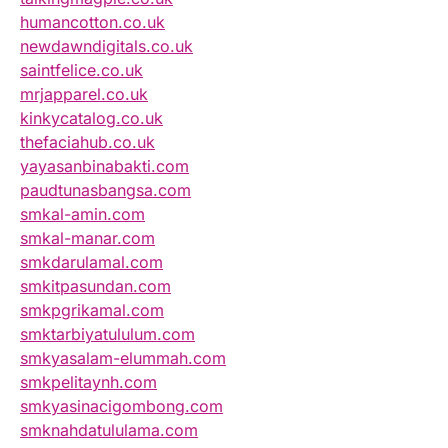
humancotton.co.uk
newdawndigitals.co.uk
saintfelice.co.uk
mrjapparel.co.uk
kinkycatalog.co.uk
thefaciahub.co.uk
yayasanbinabakti.com
paudtunasbangsa.com
smkal-amin.com
smkal-manar.com
smkdarulamal.com
smkitpasundan.com
smkpgrikamal.com
smktarbiyatululum.com
smkyasalam-elummah.com
smkpelitaynh.com
smkyasinacigombong.com
smknahdatululama.com