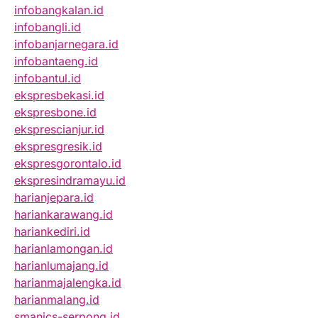
infobangkalan.id
infobangli.id
infobanjarnegara.id
infobantaeng.id
infobantul.id
ekspresbekasi.id
ekspresbone.id
eksprescianjur.id
ekspresgresik.id
ekspresgorontalo.id
ekspresindramayu.id
harianjepara.id
hariankarawang.id
hariankediri.id
harianlamongan.id
harianlumajang.id
harianmajalengka.id
harianmalang.id
smanics-serpong.id