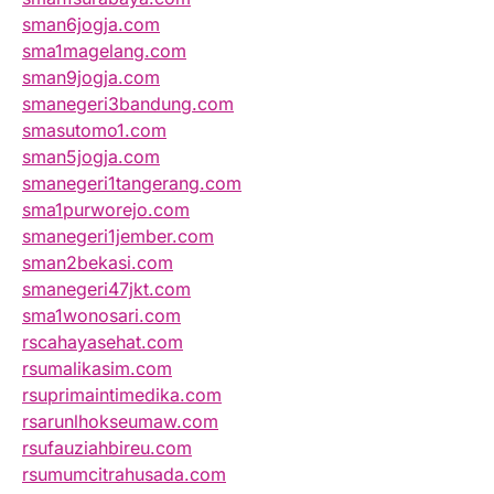
sman6jogja.com
sma1magelang.com
sman9jogja.com
smanegeri3bandung.com
smasutomo1.com
sman5jogja.com
smanegeri1tangerang.com
sma1purworejo.com
smanegeri1jember.com
sman2bekasi.com
smanegeri47jkt.com
sma1wonosari.com
rscahayasehat.com
rsumalikasim.com
rsuprimaintimedika.com
rsarunlhokseumaw.com
rsufauziahbireu.com
rsumumcitrahusada.com