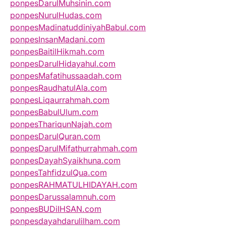
ponpesDarulMuhsinin.com
ponpesNurulHudas.com
ponpesMadinatuddiniyahBabul.com
ponpesInsanMadani.com
ponpesBaitilHikmah.com
ponpesDarulHidayahul.com
ponpesMafatihussaadah.com
ponpesRaudhatulAla.com
ponpesLiqaurrahmah.com
ponpesBabulUlum.com
ponpesThariqunNajah.com
ponpesDarulQuran.com
ponpesDarulMifathurrahmah.com
ponpesDayahSyaikhuna.com
ponpesTahfidzulQua.com
ponpesRAHMATULHIDAYAH.com
ponpesDarussalamnuh.com
ponpesBUDiIHSAN.com
ponpesdayahdarulilham.com