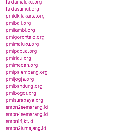
faktamaluku.org
faktasumut.org
pmidkijakarta.org
pmibali.org
pmijambi.org
pmigorontalo.org
pmimaluku.org
pmipapua.org
pmiriau.org
pmimedan.org
pmipalembang.org
pmijogja.org
pmibandung.org
pmibogor.org
pmisurabaya.org
smpn2semarang.id
smpn4semarang.id
smpn14jkt.id
smpn2lumajang.id