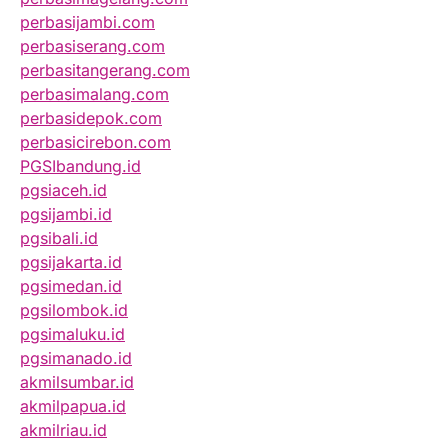
perbasijambi.com
perbasiserang.com
perbasitangerang.com
perbasimalang.com
perbasidepok.com
perbasicirebon.com
PGSIbandung.id
pgsiaceh.id
pgsijambi.id
pgsibali.id
pgsijakarta.id
pgsimedan.id
pgsilombok.id
pgsimaluku.id
pgsimanado.id
akmilsumbar.id
akmilpapua.id
akmilriau.id