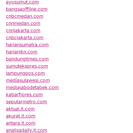
ayosumut.com
bangsaoffline.com
cnbcmedan.com
cnnmedan.com
cnnjakarta.com
cnbcjakarta.com
hariansumatra.com
harianikn.com
bandungtimes.com
sumutekspres.com
lampungpos.com
mediasulawesi.com
mediajabodetabek.com
kabarflores.com
seputarmetro.com
aktual.it.com
akurat.it.com
antara.it.com
analisadaily.it.com