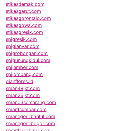
stikesdemak.com
stikesgarut.com
stikesgorontalo.com
stikesgowa.com
stikesgresik.com
spigresik.com
spigianyar.com
spigrobongan.com
spigunungkidul.com
spijember.com
spijombang.com
dianflores.id
sman48jkt.com
sman26jkt.com
sman03semarang.com
sman1sumbar.com
smanegeri1bantul.com
smanegeri1bogor.com
sman1surabaya.com