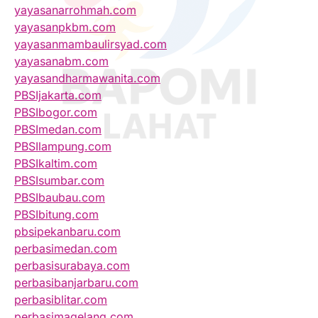
yayasanarrohmah.com
yayasanpkbm.com
yayasanmambaulirsyad.com
yayasanabm.com
yayasandharmawanita.com
PBSIjakarta.com
PBSIbogor.com
PBSImedan.com
PBSIlampung.com
PBSIkaltim.com
PBSIsumbar.com
PBSIbaubau.com
PBSIbitung.com
pbsipekanbaru.com
perbasimedan.com
perbasisurabaya.com
perbasibanjarbaru.com
perbasiblitar.com
perbasimagelang.com