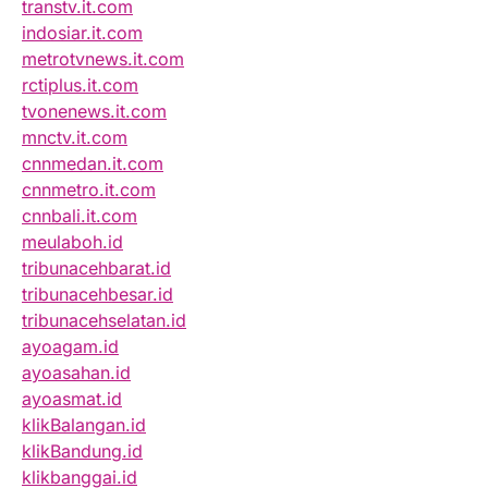
transtv.it.com
indosiar.it.com
metrotvnews.it.com
rctiplus.it.com
tvonenews.it.com
mnctv.it.com
cnnmedan.it.com
cnnmetro.it.com
cnnbali.it.com
meulaboh.id
tribunacehbarat.id
tribunacehbesar.id
tribunacehselatan.id
ayoagam.id
ayoasahan.id
ayoasmat.id
klikBalangan.id
klikBandung.id
klikbanggai.id