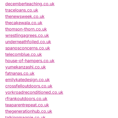
decemberteaching.co.uk
traceloans.co.uk
thenewsweek.co.uk
thecakewala.co.uk
thomson-thorn.co.uk
wrestlingagrees.co.uk
underneathfoiled.co.uk
spanosconcerns.co.uk
telecomblue.co.uk
house-of-hampers.co.uk
yumekanzashi.co.uk
fatnanas.co.uk
emilykatedesign.co.uk
crossfelloutdoors.co.uk
yorkroadreconditioned.co.uk
rfrankoutdoors.co.uk
teaparentrepeat.co.uk
thegenerationhub.co.uk
talkingmagpie.co.uk