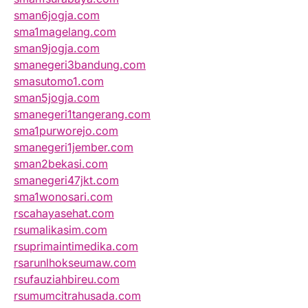
sman6jogja.com
sma1magelang.com
sman9jogja.com
smanegeri3bandung.com
smasutomo1.com
sman5jogja.com
smanegeri1tangerang.com
sma1purworejo.com
smanegeri1jember.com
sman2bekasi.com
smanegeri47jkt.com
sma1wonosari.com
rscahayasehat.com
rsumalikasim.com
rsuprimaintimedika.com
rsarunlhokseumaw.com
rsufauziahbireu.com
rsumumcitrahusada.com