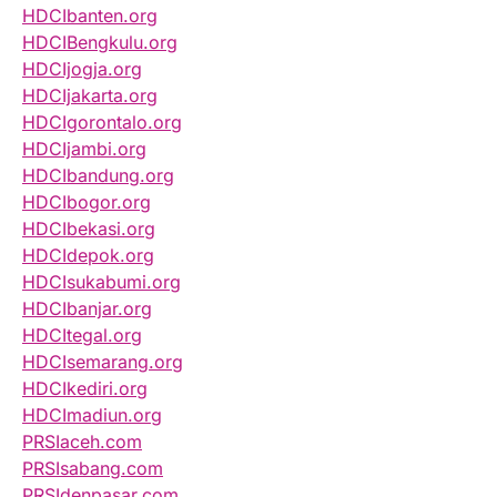
HDCIbanten.org
HDCIBengkulu.org
HDCIjogja.org
HDCIjakarta.org
HDCIgorontalo.org
HDCIjambi.org
HDCIbandung.org
HDCIbogor.org
HDCIbekasi.org
HDCIdepok.org
HDCIsukabumi.org
HDCIbanjar.org
HDCItegal.org
HDCIsemarang.org
HDCIkediri.org
HDCImadiun.org
PRSIaceh.com
PRSIsabang.com
PRSIdenpasar.com