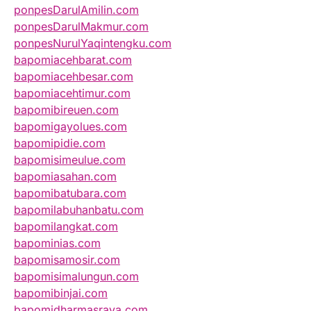
ponpesDarulAmilin.com
ponpesDarulMakmur.com
ponpesNurulYaqintengku.com
bapomiacehbarat.com
bapomiacehbesar.com
bapomiacehtimur.com
bapomibireuen.com
bapomigayolues.com
bapomipidie.com
bapomisimeulue.com
bapomiasahan.com
bapomibatubara.com
bapomilabuhanbatu.com
bapomilangkat.com
bapominias.com
bapomisamosir.com
bapomisimalungun.com
bapomibinjai.com
bapomidharmasraya.com