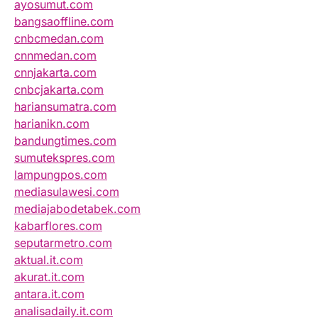
ayosumut.com
bangsaoffline.com
cnbcmedan.com
cnnmedan.com
cnnjakarta.com
cnbcjakarta.com
hariansumatra.com
harianikn.com
bandungtimes.com
sumutekspres.com
lampungpos.com
mediasulawesi.com
mediajabodetabek.com
kabarflores.com
seputarmetro.com
aktual.it.com
akurat.it.com
antara.it.com
analisadaily.it.com