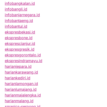
infobangkalan.id
infobangli.id
infobanjarnegara.id
infobantaeng.id
infobantul.id
ekspresbekasi.id
ekspresbone.id
eksprescianjur.id
ekspresgresik.id
ekspresgorontalo.id
ekspresindramayu.id
harianjepara.id
hariankarawang.id
hariankediri.id
harianlamongan.id
harianlumajang.id
harianmajalengka.id
harianmalang.id
smanics-serpong.id