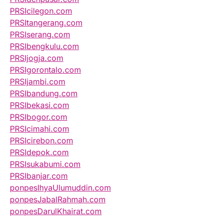
PRSIcilegon.com
PRSItangerang.com
PRSIserang.com
PRSIbengkulu.com
PRSIjogja.com
PRSIgorontalo.com
PRSIjambi.com
PRSIbandung.com
PRSIbekasi.com
PRSIbogor.com
PRSIcimahi.com
PRSIcirebon.com
PRSIdepok.com
PRSIsukabumi.com
PRSIbanjar.com
ponpesIhyaUlumuddin.com
ponpesJabalRahmah.com
ponpesDarulKhairat.com