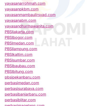
yayasanarrohmah.com
yayasanpkbm.com
yayasanmambaulirsyad.com
yayasanabm.com
yayasandharmawanita.com
PBSIjakarta.com
PBSIbogor.com
PBSImedan.com
PBSIlampung.com
PBSIkaltim.com
PBSIsumbar.com
PBSIbaubau.com
PBSIbitung.com
pbsipekanbaru.com
perbasimedan.com
perbasisurabaya.com
perbasibanjarbaru.com
perbasiblitar.com
perbasimagelang.com