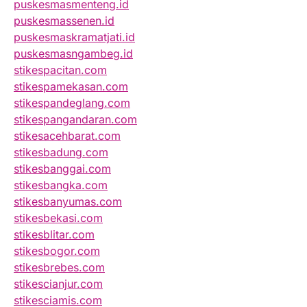
puskesmasmenteng.id
puskesmassenen.id
puskesmaskramatjati.id
puskesmasngambeg.id
stikespacitan.com
stikespamekasan.com
stikespandeglang.com
stikespangandaran.com
stikesacehbarat.com
stikesbadung.com
stikesbanggai.com
stikesbangka.com
stikesbanyumas.com
stikesbekasi.com
stikesblitar.com
stikesbogor.com
stikesbrebes.com
stikescianjur.com
stikesciamis.com