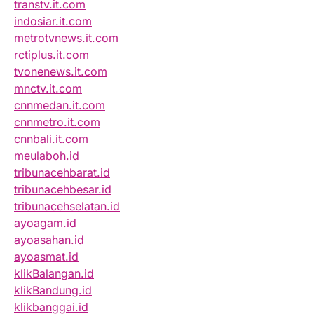
transtv.it.com
indosiar.it.com
metrotvnews.it.com
rctiplus.it.com
tvonenews.it.com
mnctv.it.com
cnnmedan.it.com
cnnmetro.it.com
cnnbali.it.com
meulaboh.id
tribunacehbarat.id
tribunacehbesar.id
tribunacehselatan.id
ayoagam.id
ayoasahan.id
ayoasmat.id
klikBalangan.id
klikBandung.id
klikbanggai.id