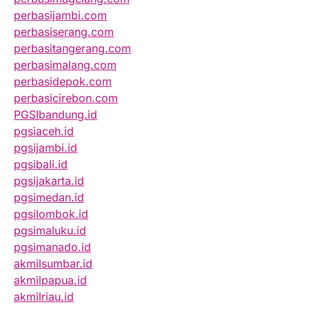
perbasijambi.com
perbasiserang.com
perbasitangerang.com
perbasimalang.com
perbasidepok.com
perbasicirebon.com
PGSIbandung.id
pgsiaceh.id
pgsijambi.id
pgsibali.id
pgsijakarta.id
pgsimedan.id
pgsilombok.id
pgsimaluku.id
pgsimanado.id
akmilsumbar.id
akmilpapua.id
akmilriau.id