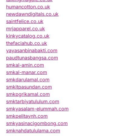
humancotton.co.uk
newdawndigitals.co.uk
saintfelice.co.uk
mrjapparel.co.uk
kinkycatalog.co.uk
thefaciahub.co.uk
yayasanbinabakti.com
paudtunasbangsa.com
smkal-amin.com
smkal-manar.com
smkdarulamal.com
smkitpasundan.com
smkpgrikamal.com
smktarbiyatululum.com
smkyasalam-elummah.com
smkpelitaynh.com
smkyasinacigombong.com
smknahdatululama.com