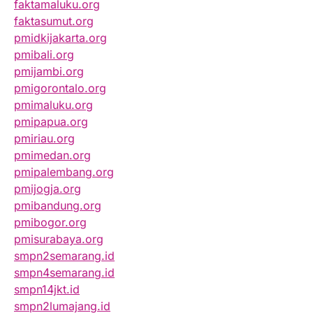
faktamaluku.org
faktasumut.org
pmidkijakarta.org
pmibali.org
pmijambi.org
pmigorontalo.org
pmimaluku.org
pmipapua.org
pmiriau.org
pmimedan.org
pmipalembang.org
pmijogja.org
pmibandung.org
pmibogor.org
pmisurabaya.org
smpn2semarang.id
smpn4semarang.id
smpn14jkt.id
smpn2lumajang.id