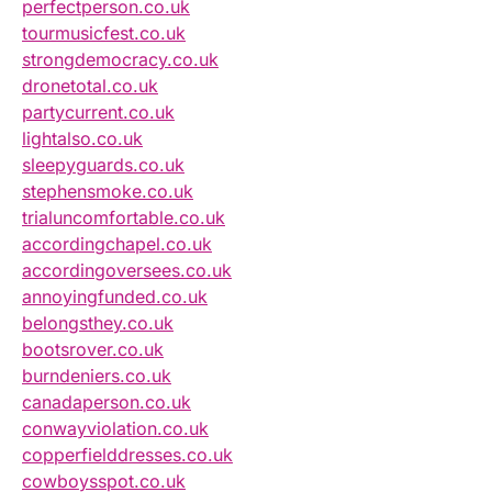
perfectperson.co.uk
tourmusicfest.co.uk
strongdemocracy.co.uk
dronetotal.co.uk
partycurrent.co.uk
lightalso.co.uk
sleepyguards.co.uk
stephensmoke.co.uk
trialuncomfortable.co.uk
accordingchapel.co.uk
accordingoversees.co.uk
annoyingfunded.co.uk
belongsthey.co.uk
bootsrover.co.uk
burndeniers.co.uk
canadaperson.co.uk
conwayviolation.co.uk
copperfielddresses.co.uk
cowboysspot.co.uk