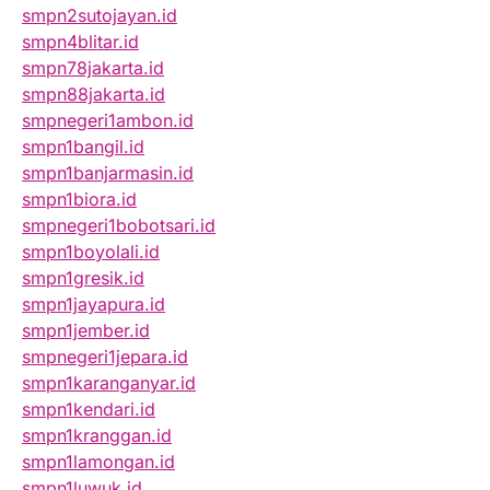
smpn2sutojayan.id
smpn4blitar.id
smpn78jakarta.id
smpn88jakarta.id
smpnegeri1ambon.id
smpn1bangil.id
smpn1banjarmasin.id
smpn1biora.id
smpnegeri1bobotsari.id
smpn1boyolali.id
smpn1gresik.id
smpn1jayapura.id
smpn1jember.id
smpnegeri1jepara.id
smpn1karanganyar.id
smpn1kendari.id
smpn1kranggan.id
smpn1lamongan.id
smpn1luwuk.id