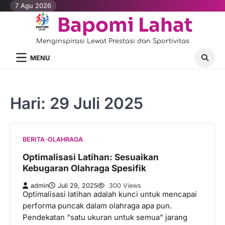
Skip
7 Agu 2026
to
Bapomi Lahat
content
Menginspirasi Lewat Prestasi dan Sportivitas
MENU
Hari:
29 Juli 2025
BERITA
OLAHRAGA
Optimalisasi Latihan: Sesuaikan
Kebugaran Olahraga Spesifik
admin
Juli 29, 2025
300 Views
Optimalisasi latihan adalah kunci untuk mencapai
performa puncak dalam olahraga apa pun.
Pendekatan “satu ukuran untuk semua” jarang