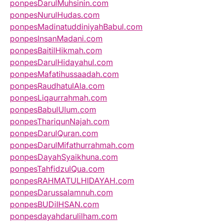
ponpesDarulMuhsinin.com
ponpesNurulHudas.com
ponpesMadinatuddiniyahBabul.com
ponpesInsanMadani.com
ponpesBaitilHikmah.com
ponpesDarulHidayahul.com
ponpesMafatihussaadah.com
ponpesRaudhatulAla.com
ponpesLiqaurrahmah.com
ponpesBabulUlum.com
ponpesThariqunNajah.com
ponpesDarulQuran.com
ponpesDarulMifathurrahmah.com
ponpesDayahSyaikhuna.com
ponpesTahfidzulQua.com
ponpesRAHMATULHIDAYAH.com
ponpesDarussalamnuh.com
ponpesBUDiIHSAN.com
ponpesdayahdarulilham.com