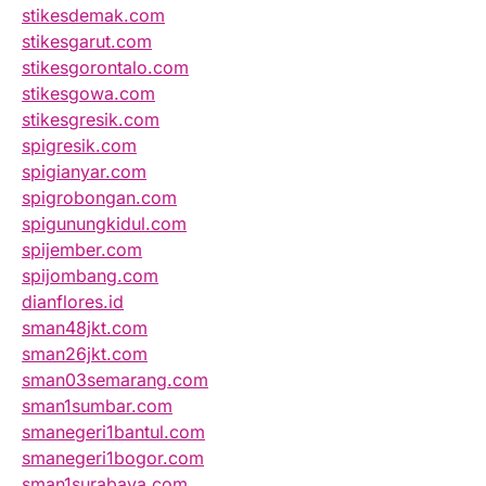
stikesdemak.com
stikesgarut.com
stikesgorontalo.com
stikesgowa.com
stikesgresik.com
spigresik.com
spigianyar.com
spigrobongan.com
spigunungkidul.com
spijember.com
spijombang.com
dianflores.id
sman48jkt.com
sman26jkt.com
sman03semarang.com
sman1sumbar.com
smanegeri1bantul.com
smanegeri1bogor.com
sman1surabaya.com