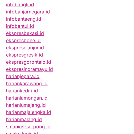
infobangli.id
infobanjarnegara.id
infobantaeng.id
infobantul.id
ekspresbekasi.id
ekspresbone.id
eksprescianjur.id
ekspresgresik.id
ekspresgorontalo.id
ekspresindramayu.id
harianjepara.id
hariankarawang.id
hariankediri.id
harianlamongan.id
harianlumajang.id
harianmajalengka.id
harianmalang.id
smanics-serpong.id
smakstlouis.id