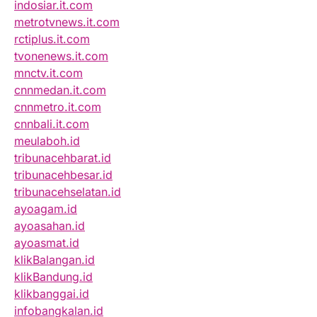
indosiar.it.com
metrotvnews.it.com
rctiplus.it.com
tvonenews.it.com
mnctv.it.com
cnnmedan.it.com
cnnmetro.it.com
cnnbali.it.com
meulaboh.id
tribunacehbarat.id
tribunacehbesar.id
tribunacehselatan.id
ayoagam.id
ayoasahan.id
ayoasmat.id
klikBalangan.id
klikBandung.id
klikbanggai.id
infobangkalan.id