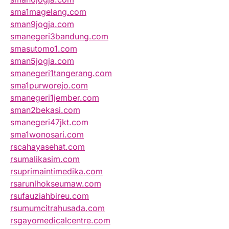
sma1magelang.com
sman9jogja.com
smanegeri3bandung.com
smasutomo1.com
sman5jogja.com
smanegeri1tangerang.com
sma1purworejo.com
smanegeri1jember.com
sman2bekasi.com
smanegeri47jkt.com
sma1wonosari.com
rscahayasehat.com
rsumalikasim.com
rsuprimaintimedika.com
rsarunlhokseumaw.com
rsufauziahbireu.com
rsumumcitrahusada.com
rsgayomedicalcentre.com