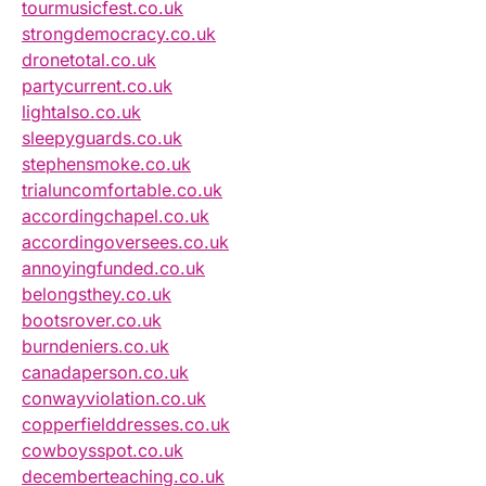
tourmusicfest.co.uk
strongdemocracy.co.uk
dronetotal.co.uk
partycurrent.co.uk
lightalso.co.uk
sleepyguards.co.uk
stephensmoke.co.uk
trialuncomfortable.co.uk
accordingchapel.co.uk
accordingoversees.co.uk
annoyingfunded.co.uk
belongsthey.co.uk
bootsrover.co.uk
burndeniers.co.uk
canadaperson.co.uk
conwayviolation.co.uk
copperfielddresses.co.uk
cowboysspot.co.uk
decemberteaching.co.uk