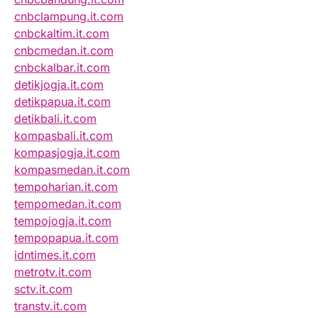
cnbclampung.it.com
cnbckaltim.it.com
cnbcmedan.it.com
cnbckalbar.it.com
detikjogja.it.com
detikpapua.it.com
detikbali.it.com
kompasbali.it.com
kompasjogja.it.com
kompasmedan.it.com
tempoharian.it.com
tempomedan.it.com
tempojogja.it.com
tempopapua.it.com
idntimes.it.com
metrotv.it.com
sctv.it.com
transtv.it.com