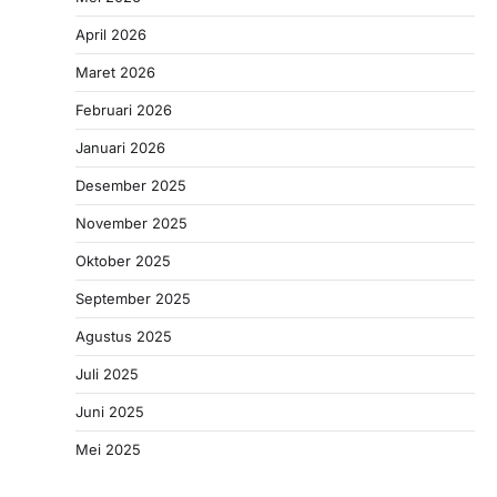
April 2026
Maret 2026
Februari 2026
Januari 2026
Desember 2025
November 2025
Oktober 2025
September 2025
Agustus 2025
Juli 2025
Juni 2025
Mei 2025