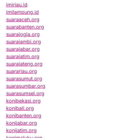
imiriau.id
imilampung.id
suaraaceh.org
suarabanten.org
suarajogja.org
suarajambi.org
suarajabar.org
suarajatim.org
suarajateng.org
suarariau.org
suarasumut.org
suarasumbar.org
suarasumsel.org
konibekasi.org
konibali.org
konibanten.org
konijabar.org
konijatim.org
konimaluku.org