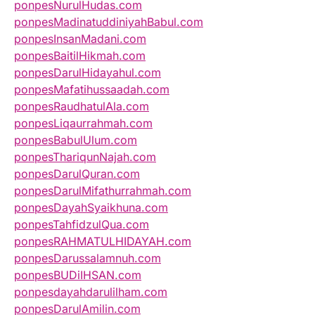
ponpesNurulHudas.com
ponpesMadinatuddiniyahBabul.com
ponpesInsanMadani.com
ponpesBaitilHikmah.com
ponpesDarulHidayahul.com
ponpesMafatihussaadah.com
ponpesRaudhatulAla.com
ponpesLiqaurrahmah.com
ponpesBabulUlum.com
ponpesThariqunNajah.com
ponpesDarulQuran.com
ponpesDarulMifathurrahmah.com
ponpesDayahSyaikhuna.com
ponpesTahfidzulQua.com
ponpesRAHMATULHIDAYAH.com
ponpesDarussalamnuh.com
ponpesBUDiIHSAN.com
ponpesdayahdarulilham.com
ponpesDarulAmilin.com