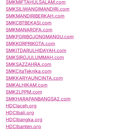
SMKMIFTAHULSALAM.com
SMKSILIWANGIMANDIRI.com
SMKMANDIRIBERKAH.com
SMKCBTBEKASI.com
SMKMANAROFA.com
SMKPGRIBOJONGMANGU.com
SMKKORPRIKOTA.com
SMKITDARULHIDAYAH.com
SMKSIROJULUMMAH.com
SMKSAZZAHRA.com
SMKCitaTeknika.com
SMKKARYAUNCINTA.com
SMKALHIKAM.com
SMK2LPPM.com
SMKHARAPANBANGSA2.com
HDCIaceh.org
HDCIbali.org
HDCIbangka.org
HDCIbanten.org