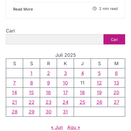
2 min read
Read More
Cari
Cari
Juli 2025
S
S
R
K
J
S
M
1
2
3
4
5
6
7
8
9
10
11
12
13
14
15
16
17
18
19
20
21
22
23
24
25
26
27
28
29
30
31
« Jun
Agu »