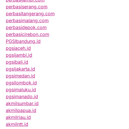
perbasiserang.com
perbasitangerang.com
perbasimalang.com
perbasidepok.com
perbasicirebon.com
PGSIbandung.id
pgsiaceh.id
pgsijambi.id
pgsibali.id
pgsijakarta.id
pgsimedan.id
pgsilombok.id
pgsimaluku.id
pgsimanado.id
akmilsumbar.id
akmilpapua.id
akmilriau.id
akmilntt.id