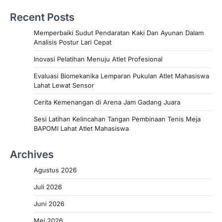
Recent Posts
Memperbaiki Sudut Pendaratan Kaki Dan Ayunan Dalam
Analisis Postur Lari Cepat
Inovasi Pelatihan Menuju Atlet Profesional
Evaluasi Biomekanika Lemparan Pukulan Atlet Mahasiswa
Lahat Lewat Sensor
Cerita Kemenangan di Arena Jam Gadang Juara
Sesi Latihan Kelincahan Tangan Pembinaan Tenis Meja
BAPOMI Lahat Atlet Mahasiswa
Archives
Agustus 2026
Juli 2026
Juni 2026
Mei 2026