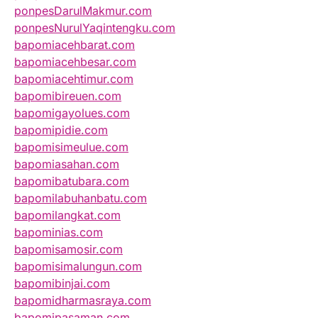
ponpesDarulMakmur.com
ponpesNurulYaqintengku.com
bapomiacehbarat.com
bapomiacehbesar.com
bapomiacehtimur.com
bapomibireuen.com
bapomigayolues.com
bapomipidie.com
bapomisimeulue.com
bapomiasahan.com
bapomibatubara.com
bapomilabuhanbatu.com
bapomilangkat.com
bapominias.com
bapomisamosir.com
bapomisimalungun.com
bapomibinjai.com
bapomidharmasraya.com
bapomipasaman.com