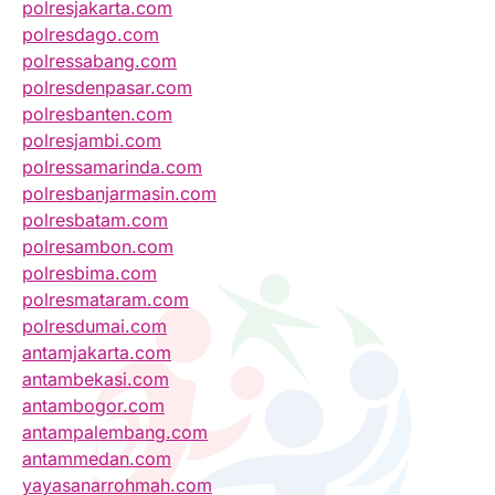
polresjakarta.com
polresdago.com
polressabang.com
polresdenpasar.com
polresbanten.com
polresjambi.com
polressamarinda.com
polresbanjarmasin.com
polresbatam.com
polresambon.com
polresbima.com
polresmataram.com
polresdumai.com
antamjakarta.com
antambekasi.com
antambogor.com
antampalembang.com
antammedan.com
yayasanarrohmah.com