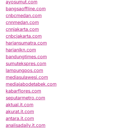
ayosumut.com
bangsaoffline.com
cnbcmedan.com
cnnmedan.com
cnnjakarta.com
cnbcjakarta.com
hariansumatra.com
harianikn.com
bandungtimes.com
sumutekspres.com
lampungpos.com
mediasulawesi.com
mediajabodetabek.com
kabarflores.com
seputarmetro.com
aktual.it.com
akurat.it.com
antara.it.com
analisadaily.it.com