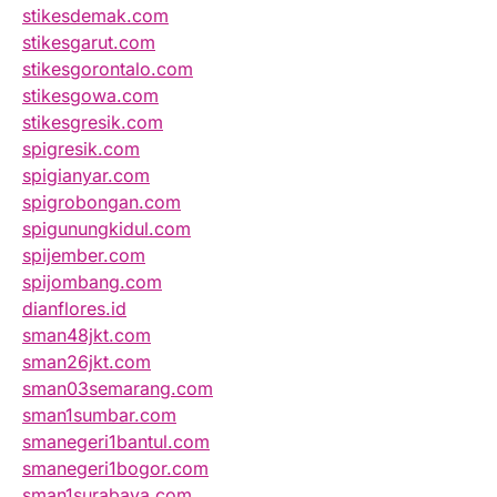
stikesdemak.com
stikesgarut.com
stikesgorontalo.com
stikesgowa.com
stikesgresik.com
spigresik.com
spigianyar.com
spigrobongan.com
spigunungkidul.com
spijember.com
spijombang.com
dianflores.id
sman48jkt.com
sman26jkt.com
sman03semarang.com
sman1sumbar.com
smanegeri1bantul.com
smanegeri1bogor.com
sman1surabaya.com