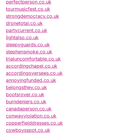
perfectperson.co.uk
tourmusicfest.co.uk
strongdemocracy.co.uk
dronetotal.co.uk
partycurrent.co.uk
lightalso.co.uk
sleepyguards.co.uk
stephensmoke.co.uk
trialuncomfortable.co.uk
accordingchapel.co.uk
accordingoversees.co.uk
annoyingfunded.co.uk
belongsthey.co.uk
bootsrover.co.uk
burndeniers.co.uk
canadaperson.co.uk
conwayviolation.co.uk
copperfielddresses.co.uk
cowboysspot.co.uk