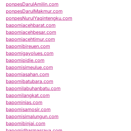
ponpesDarulAmilin.com
ponpesDarulMakmur.com
ponpesNurulYaqintengku.com
bapomiacehbarat.com
bapomiacehbesar.com
bapomiacehtimur.com
bapomibireuen.com
bapomigayolues.com
bapomipidie.com
bapomisimeulue.com
bapomiasahan.com
bapomibatubara.com
bapomilabuhanbatu.com
bapomilangkat.com
bapominias.com
bapomisamosir.com
bapomisimalungun.com
bapomibinjai.com
bapomidharmasraya.com