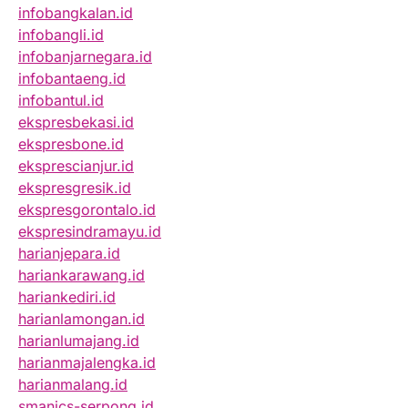
infobangkalan.id
infobangli.id
infobanjarnegara.id
infobantaeng.id
infobantul.id
ekspresbekasi.id
ekspresbone.id
eksprescianjur.id
ekspresgresik.id
ekspresgorontalo.id
ekspresindramayu.id
harianjepara.id
hariankarawang.id
hariankediri.id
harianlamongan.id
harianlumajang.id
harianmajalengka.id
harianmalang.id
smanics-serpong.id