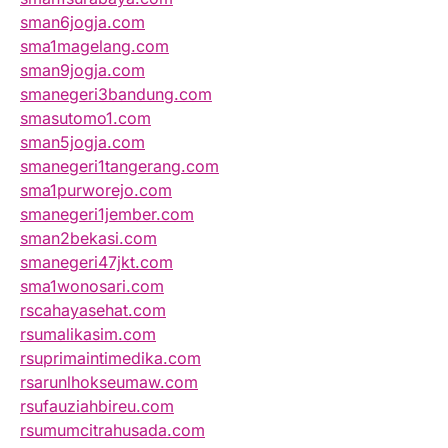
sman6jogja.com
sma1magelang.com
sman9jogja.com
smanegeri3bandung.com
smasutomo1.com
sman5jogja.com
smanegeri1tangerang.com
sma1purworejo.com
smanegeri1jember.com
sman2bekasi.com
smanegeri47jkt.com
sma1wonosari.com
rscahayasehat.com
rsumalikasim.com
rsuprimaintimedika.com
rsarunlhokseumaw.com
rsufauziahbireu.com
rsumumcitrahusada.com