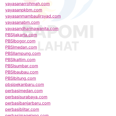
yayasanarrohmah.com
yayasanpkbm.com
yayasanmambaulirsyad.com
yayasanabm.com
yayasandharmawanita.com
PBSIjakarta.com
PBSIbogor.com
PBSImedan.com
PBSIlampung.com
PBSIkaltim.com
PBSIsumbar.com
PBSIbaubau.com
PBSIbitung.com
pbsipekanbaru.com
perbasimedan.com
perbasisurabaya.com
perbasibanjarbaru.com
perbasiblitar.com
perbasimagelang.com