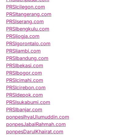
PRSIcilegon.com
PRSItangerang.com
PRSIserang.com
PRSIbengkulu.com
PRSIjogja.com
PRSIgorontalo.com
PRSIjambi.com
PRSIbandung.com
PRSIbekasi.com
PRSIbogor.com
PRSIcimahi.com
PRSIcirebon.com
PRSIdepok.com
PRSIsukabumi.com
PRSIbanjar.com
ponpesIhyaUlumuddin.com
ponpesJabalRahmah.com
ponpesDarulKhairat.com