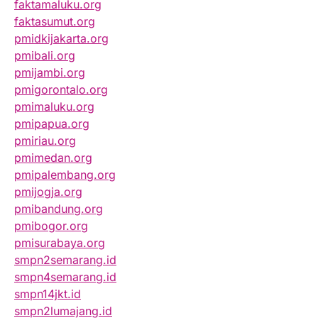
faktamaluku.org
faktasumut.org
pmidkijakarta.org
pmibali.org
pmijambi.org
pmigorontalo.org
pmimaluku.org
pmipapua.org
pmiriau.org
pmimedan.org
pmipalembang.org
pmijogja.org
pmibandung.org
pmibogor.org
pmisurabaya.org
smpn2semarang.id
smpn4semarang.id
smpn14jkt.id
smpn2lumajang.id