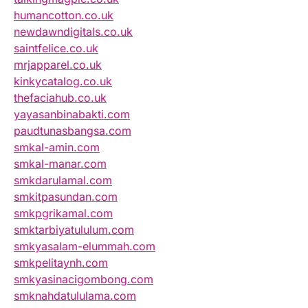
humancotton.co.uk
newdawndigitals.co.uk
saintfelice.co.uk
mrjapparel.co.uk
kinkycatalog.co.uk
thefaciahub.co.uk
yayasanbinabakti.com
paudtunasbangsa.com
smkal-amin.com
smkal-manar.com
smkdarulamal.com
smkitpasundan.com
smkpgrikamal.com
smktarbiyatululum.com
smkyasalam-elummah.com
smkpelitaynh.com
smkyasinacigombong.com
smknahdatululama.com