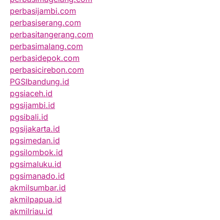
perbasijambi.com
perbasiserang.com
perbasitangerang.com
perbasimalang.com
perbasidepok.com
perbasicirebon.com
PGSIbandung.id
pgsiaceh.id
pgsijambi.id
pgsibali.id
pgsijakarta.id
pgsimedan.id
pgsilombok.id
pgsimaluku.id
pgsimanado.id
akmilsumbar.id
akmilpapua.id
akmilriau.id