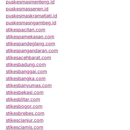
puskesmasmenteng.id
puskesmassenen.id
puskesmaskramatjati.id
puskesmasngambeg.id
stikespacitan.com
stikespamekasan.com
stikespandeglang.com
stikespangandaran.com
stikesacehbarat.com
stikesbadung.com
stikesbanggai.com
stikesbangka.com
stikesbanyumas.com
stikesbekasi.com
stikesblitar.com
stikesbogor.com
stikesbrebes.com
stikescianjur.com
stikesciamis.com