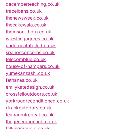
decemberteaching.co.uk
traceloans.co.uk
thenewsweek.co.uk
thecakewala.co.uk
thomson-thorn.co.uk
wrestlingagrees.co.uk
underneathfoiled.co.uk
spanosconcerns.co.uk
telecomblue.co.uk
house-of-hampers.co.uk
yumekanzashi.co.uk
fatnanas.co.uk
emilykatedesign.co.uk
crossfelloutdoors.co.uk
yorkroadreconditioned.co.uk
rfrankoutdoors.co.uk
teaparentrepeat.co.uk
thegenerationhub.co.uk
talkingmagpie.co.uk