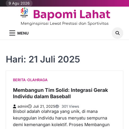
Skip
9 Agu 2026
to
Bapomi Lahat
content
Menginspirasi Lewat Prestasi dan Sportivitas
MENU
Hari:
21 Juli 2025
BERITA
OLAHRAGA
Membangun Tim Solid: Integrasi Gerak
Individu dalam Baseball
admin
Juli 21, 2025
301 Views
Bisbol adalah olahraga yang unik, di mana
keunggulan individu harus menyatu sempurna
demi kemenangan kolektif. Proses Membangun