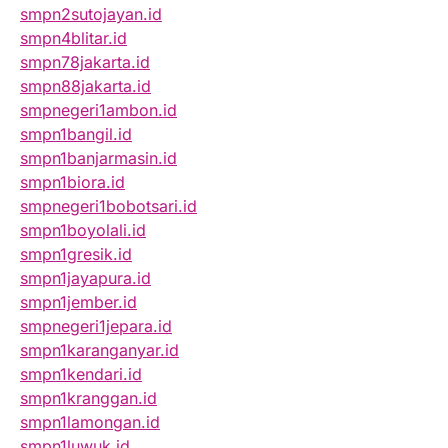
smpn2sutojayan.id
smpn4blitar.id
smpn78jakarta.id
smpn88jakarta.id
smpnegeri1ambon.id
smpn1bangil.id
smpn1banjarmasin.id
smpn1biora.id
smpnegeri1bobotsari.id
smpn1boyolali.id
smpn1gresik.id
smpn1jayapura.id
smpn1jember.id
smpnegeri1jepara.id
smpn1karanganyar.id
smpn1kendari.id
smpn1kranggan.id
smpn1lamongan.id
smpn1luwuk.id