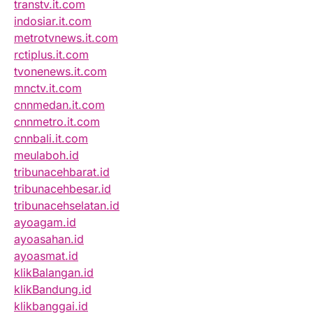
transtv.it.com
indosiar.it.com
metrotvnews.it.com
rctiplus.it.com
tvonenews.it.com
mnctv.it.com
cnnmedan.it.com
cnnmetro.it.com
cnnbali.it.com
meulaboh.id
tribunacehbarat.id
tribunacehbesar.id
tribunacehselatan.id
ayoagam.id
ayoasahan.id
ayoasmat.id
klikBalangan.id
klikBandung.id
klikbanggai.id