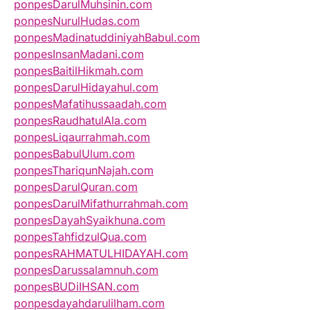
ponpesDarulMuhsinin.com
ponpesNurulHudas.com
ponpesMadinatuddiniyahBabul.com
ponpesInsanMadani.com
ponpesBaitilHikmah.com
ponpesDarulHidayahul.com
ponpesMafatihussaadah.com
ponpesRaudhatulAla.com
ponpesLiqaurrahmah.com
ponpesBabulUlum.com
ponpesThariqunNajah.com
ponpesDarulQuran.com
ponpesDarulMifathurrahmah.com
ponpesDayahSyaikhuna.com
ponpesTahfidzulQua.com
ponpesRAHMATULHIDAYAH.com
ponpesDarussalamnuh.com
ponpesBUDiIHSAN.com
ponpesdayahdarulilham.com