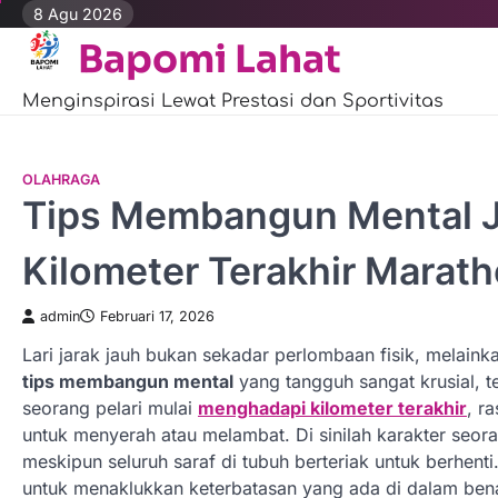
Skip
8 Agu 2026
to
Bapomi Lahat
content
Menginspirasi Lewat Prestasi dan Sportivitas
OLAHRAGA
Tips Membangun Mental J
Kilometer Terakhir Marat
admin
Februari 17, 2026
Lari jarak jauh bukan sekadar perlombaan fisik, melaink
tips membangun mental
yang tangguh sangat krusial, t
seorang pelari mulai
menghadapi kilometer terakhir
, r
untuk menyerah atau melambat. Di sinilah karakter seo
meskipun seluruh saraf di tubuh berteriak untuk berhent
untuk menaklukkan keterbatasan yang ada di dalam bena