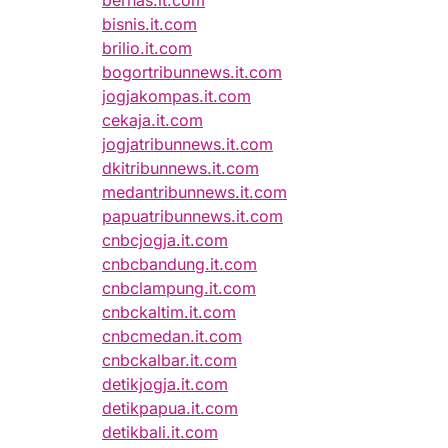
bernas.it.com
bisnis.it.com
brilio.it.com
bogortribunnews.it.com
jogjakompas.it.com
cekaja.it.com
jogjatribunnews.it.com
dkitribunnews.it.com
medantribunnews.it.com
papuatribunnews.it.com
cnbcjogja.it.com
cnbcbandung.it.com
cnbclampung.it.com
cnbckaltim.it.com
cnbcmedan.it.com
cnbckalbar.it.com
detikjogja.it.com
detikpapua.it.com
detikbali.it.com