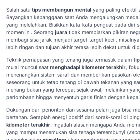
Salah satu
tips membangun mental
yang paling efektif 
Bayangkan kebanggaan saat Anda mengalungkan medali d
yang melelahkan. Bisikkan kata-kata penguat pada diri s
momen ini. Seorang
juara
tidak membiarkan pikiran nega
membagi sisa jarak menjadi target-target kecil, misalnya 
lebih ringan dan tujuan akhir terasa lebih dekat untuk dic
Teknik pernapasan yang tenang juga termasuk dalam
ti
mulai muncul saat
menghadapi kilometer terakhir
, fok
menenangkan sistem saraf dan memberikan pasokan oksi
seseorang untuk tetap tenang di bawah tekanan yang sa
menang bukan yang tercepat sejak awal, melainkan yang 
perlombaan hingga menyentuh garis finish dengan kepal
Dukungan dari penonton dan sesama pelari juga bisa me
bertahan. Seraplah energi positif dari sorak-sorai di pin
kilometer terakhir
. Ingatlah alasan mengapa Anda memul
yang mampu menemukan sisa tenaga tersembunyi (
seco
menyelesaikan
marathon
akan memberikan rasa percaya 