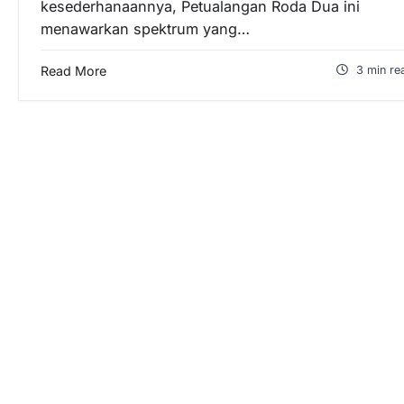
kesederhanaannya, Petualangan Roda Dua ini
menawarkan spektrum yang…
Read More
3 min re