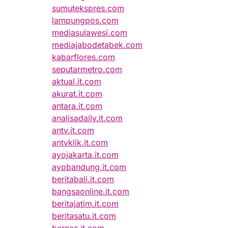
sumutekspres.com
lampungpos.com
mediasulawesi.com
mediajabodetabek.com
kabarflores.com
seputarmetro.com
aktual.it.com
akurat.it.com
antara.it.com
analisadaily.it.com
antv.it.com
antvklik.it.com
ayojakarta.it.com
ayobandung.it.com
beritabali.it.com
bangsaonline.it.com
beritajatim.it.com
beritasatu.it.com