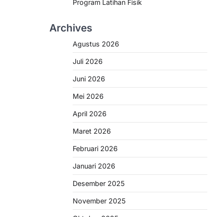
Program Latihan Fisik
Archives
Agustus 2026
Juli 2026
Juni 2026
Mei 2026
April 2026
Maret 2026
Februari 2026
Januari 2026
Desember 2025
November 2025