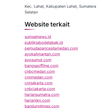
Kec. Lahat, Kabupaten Lahat, Sumatera
Selatan
Website terkait
sumselnews.id
publikjabodetabek.id
pemudapancasilamedan.com
ayokalimantan.com
ayosumut.com
bangsaoffline.com
cnbcmedan.com
cnnmedan.com
cnnjakarta.com
cnbcjakarta.com
hariansumatra.com
harianikn.com
bandungtimes.com