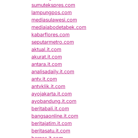
sumutekspres.com
lampungpos.com
mediasulawesi.com
mediajabodetabek.com
kabarflores.com
seputarmetro.com
aktual.it.com
akurat.it.com
antara.it.com
analisadaily.it.com
antv.it.com
antvklik.it.com
ayojakarta.it.com
ayobandung.it.com
beritabali.it.com
bangsaonline.it.com
beritajatim.it.com
beritasatu.it.com