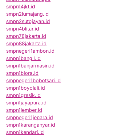
smpn14jkt.id
smpn2lumajang.id
smpn2sutojayan.id
smpn4blitar.id
smpn78jakarta.id
smpn88jakarta.id
smpnegeri1ambon.id
smpn1bangil.id
smpn1banjarmasin.id
smpn1biora.id
smpnegeri1bobotsari.id
smpn1boyolali.id
smpn1gresik.id
smpn1jayapura.id
smpn1jember.id
smpnegeri1jepara.id
smpn1karanganyar.id
smpn1kendari.id