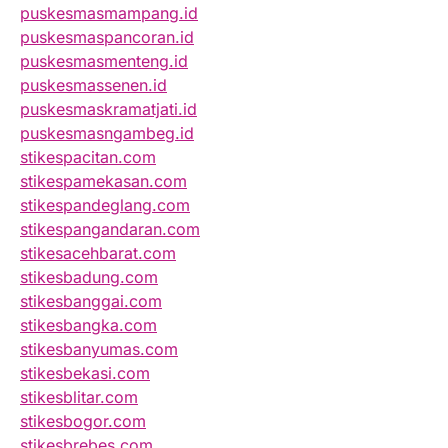
puskesmasmampang.id
puskesmaspancoran.id
puskesmasmenteng.id
puskesmassenen.id
puskesmaskramatjati.id
puskesmasngambeg.id
stikespacitan.com
stikespamekasan.com
stikespandeglang.com
stikespangandaran.com
stikesacehbarat.com
stikesbadung.com
stikesbanggai.com
stikesbangka.com
stikesbanyumas.com
stikesbekasi.com
stikesblitar.com
stikesbogor.com
stikesbrebes.com