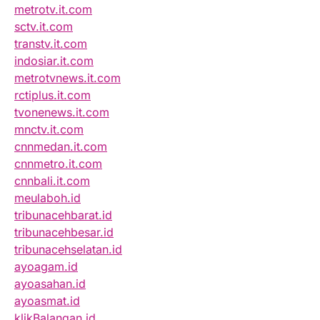
metrotv.it.com
sctv.it.com
transtv.it.com
indosiar.it.com
metrotvnews.it.com
rctiplus.it.com
tvonenews.it.com
mnctv.it.com
cnnmedan.it.com
cnnmetro.it.com
cnnbali.it.com
meulaboh.id
tribunacehbarat.id
tribunacehbesar.id
tribunacehselatan.id
ayoagam.id
ayoasahan.id
ayoasmat.id
klikBalangan.id