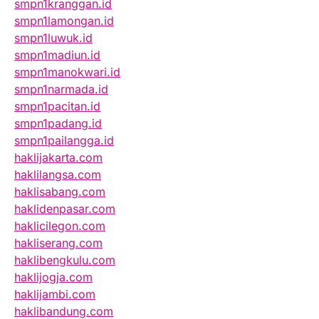
smpn1kranggan.id
smpn1lamongan.id
smpn1luwuk.id
smpn1madiun.id
smpn1manokwari.id
smpn1narmada.id
smpn1pacitan.id
smpn1padang.id
smpn1pailangga.id
haklijakarta.com
haklilangsa.com
haklisabang.com
haklidenpasar.com
haklicilegon.com
hakliserang.com
haklibengkulu.com
haklijogja.com
haklijambi.com
haklibandung.com