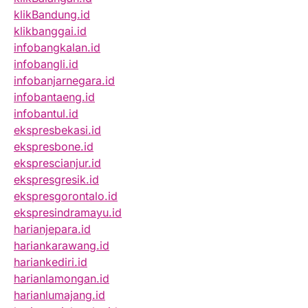
klikBandung.id
klikbanggai.id
infobangkalan.id
infobangli.id
infobanjarnegara.id
infobantaeng.id
infobantul.id
ekspresbekasi.id
ekspresbone.id
eksprescianjur.id
ekspresgresik.id
ekspresgorontalo.id
ekspresindramayu.id
harianjepara.id
hariankarawang.id
hariankediri.id
harianlamongan.id
harianlumajang.id