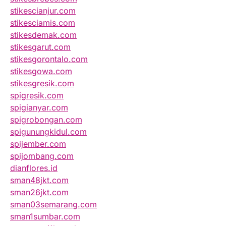
stikescianjur.com
stikesciamis.com
stikesdemak.com
stikesgarut.com
stikesgorontalo.com
stikesgowa.com
stikesgresik.com
spigresik.com
spigianyar.com
spigrobongan.com
spigunungkidul.com
spijember.com
spijombang.com
dianflores.id
sman48jkt.com
sman26jkt.com
sman03semarang.com
sman1sumbar.com