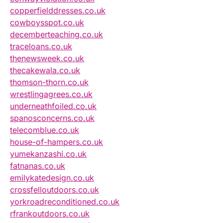
copperfielddresses.co.uk
cowboysspot.co.uk
decemberteaching.co.uk
traceloans.co.uk
thenewsweek.co.uk
thecakewala.co.uk
thomson-thorn.co.uk
wrestlingagrees.co.uk
underneathfoiled.co.uk
spanosconcerns.co.uk
telecomblue.co.uk
house-of-hampers.co.uk
yumekanzashi.co.uk
fatnanas.co.uk
emilykatedesign.co.uk
crossfelloutdoors.co.uk
yorkroadreconditioned.co.uk
rfrankoutdoors.co.uk