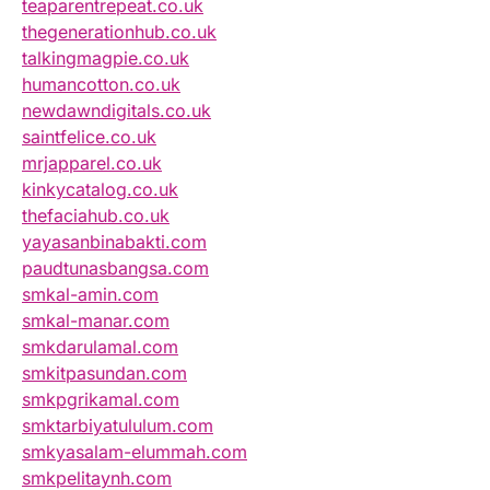
teaparentrepeat.co.uk
thegenerationhub.co.uk
talkingmagpie.co.uk
humancotton.co.uk
newdawndigitals.co.uk
saintfelice.co.uk
mrjapparel.co.uk
kinkycatalog.co.uk
thefaciahub.co.uk
yayasanbinabakti.com
paudtunasbangsa.com
smkal-amin.com
smkal-manar.com
smkdarulamal.com
smkitpasundan.com
smkpgrikamal.com
smktarbiyatululum.com
smkyasalam-elummah.com
smkpelitaynh.com