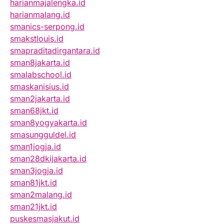
harianmajalengka.id
harianmalang.id
smanics-serpong.id
smakstlouis.id
smapraditadirgantara.id
sman8jakarta.id
smalabschool.id
smaskanisius.id
sman2jakarta.id
sman68jkt.id
sman8yogyakarta.id
smasungguldel.id
sman1jogja.id
sman28dkijakarta.id
sman3jogja.id
sman81jkt.id
sman2malang.id
sman21jkt.id
puskesmasjakut.id