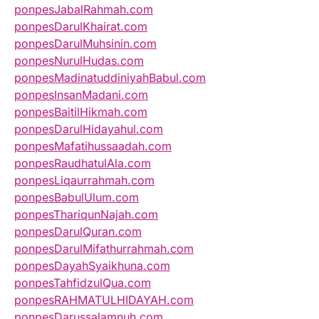
ponpesJabalRahmah.com
ponpesDarulKhairat.com
ponpesDarulMuhsinin.com
ponpesNurulHudas.com
ponpesMadinatuddiniyahBabul.com
ponpesInsanMadani.com
ponpesBaitilHikmah.com
ponpesDarulHidayahul.com
ponpesMafatihussaadah.com
ponpesRaudhatulAla.com
ponpesLiqaurrahmah.com
ponpesBabulUlum.com
ponpesThariqunNajah.com
ponpesDarulQuran.com
ponpesDarulMifathurrahmah.com
ponpesDayahSyaikhuna.com
ponpesTahfidzulQua.com
ponpesRAHMATULHIDAYAH.com
ponpesDarussalamnuh.com