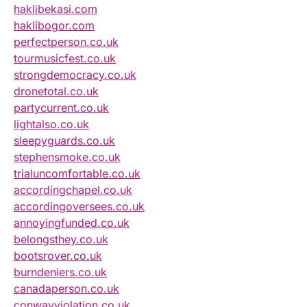
haklibekasi.com
haklibogor.com
perfectperson.co.uk
tourmusicfest.co.uk
strongdemocracy.co.uk
dronetotal.co.uk
partycurrent.co.uk
lightalso.co.uk
sleepyguards.co.uk
stephensmoke.co.uk
trialuncomfortable.co.uk
accordingchapel.co.uk
accordingoversees.co.uk
annoyingfunded.co.uk
belongsthey.co.uk
bootsrover.co.uk
burndeniers.co.uk
canadaperson.co.uk
conwayviolation.co.uk