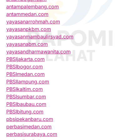
antampalembang.com
antammedan.com
yayasanarrohmah.com
yayasanpkbm.com
yayasanmambaulirsyad.com
yayasanabm.com
yayasandharmawanita.com
PBSIjakarta.com
PBSIbogor.com
PBSImedan.com
PBSIlampung.com
PBSIkaltim.com
PBSIsumbar.com
PBSIbaubau.com
PBSIbitung.com
pbsipekanbaru.com
perbasimedan.com
perbasisurabaya.com