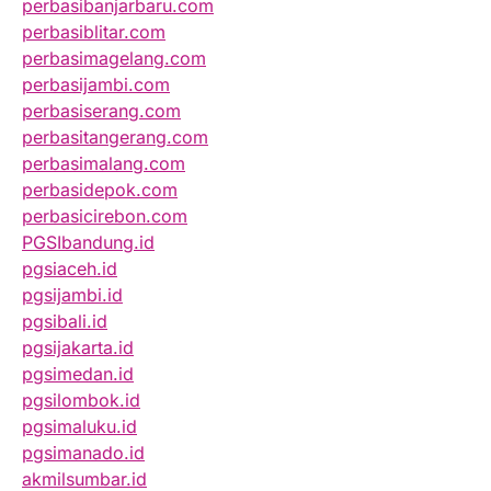
perbasibanjarbaru.com
perbasiblitar.com
perbasimagelang.com
perbasijambi.com
perbasiserang.com
perbasitangerang.com
perbasimalang.com
perbasidepok.com
perbasicirebon.com
PGSIbandung.id
pgsiaceh.id
pgsijambi.id
pgsibali.id
pgsijakarta.id
pgsimedan.id
pgsilombok.id
pgsimaluku.id
pgsimanado.id
akmilsumbar.id