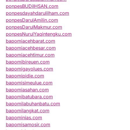
ponpesBUDiIHSAN.com
ponpesdayahdarulilham.com
ponpesDarulAmilin.com
ponpesDarulMakmur.com
ponpesNurulYaqintengku.com
bapomiacehbarat.com
bapomiacehbesar.com
bapomiacehtimur.com
bapomibireuen.com
bapomigayolues.com
bapomipidie.com
bapomisimeulue.com
bapomiasahan.com
bapomibatubara.com
bapomilabuhanbatu.com
bapomilangkat.com
bapominias.com
bapomisamosir.com