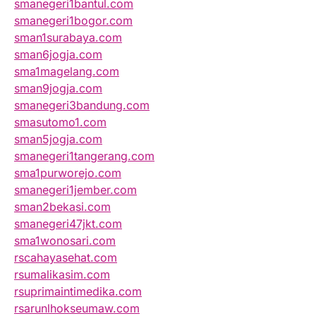
smanegeri1bantul.com
smanegeri1bogor.com
sman1surabaya.com
sman6jogja.com
sma1magelang.com
sman9jogja.com
smanegeri3bandung.com
smasutomo1.com
sman5jogja.com
smanegeri1tangerang.com
sma1purworejo.com
smanegeri1jember.com
sman2bekasi.com
smanegeri47jkt.com
sma1wonosari.com
rscahayasehat.com
rsumalikasim.com
rsuprimaintimedika.com
rsarunlhokseumaw.com