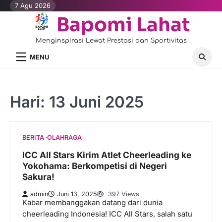
Skip
7 Agu 2026
to
Bapomi Lahat
content
Menginspirasi Lewat Prestasi dan Sportivitas
MENU
Hari:
13 Juni 2025
BERITA
OLAHRAGA
ICC All Stars Kirim Atlet Cheerleading ke
Yokohama: Berkompetisi di Negeri
Sakura!
admin
Juni 13, 2025
397 Views
Kabar membanggakan datang dari dunia
cheerleading Indonesia! ICC All Stars, salah satu