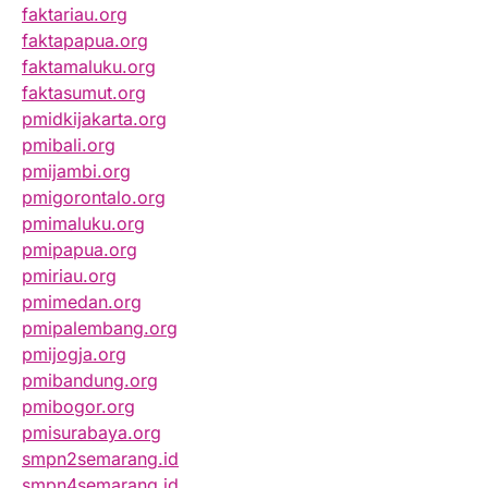
faktariau.org
faktapapua.org
faktamaluku.org
faktasumut.org
pmidkijakarta.org
pmibali.org
pmijambi.org
pmigorontalo.org
pmimaluku.org
pmipapua.org
pmiriau.org
pmimedan.org
pmipalembang.org
pmijogja.org
pmibandung.org
pmibogor.org
pmisurabaya.org
smpn2semarang.id
smpn4semarang.id