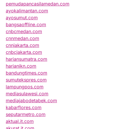
pemudapancasilamedan.com
ayokalimantan.com
ayosumut.com
bangsaoffline.com
cnbcmedan.com
cnnmedan.com
cnnjakarta.com
cnbcjakarta.com
hariansumatra.com
harianikn.com
bandungtimes.com
sumutekspres.com
lampungpos.com
mediasulawesi.com
mediajabodetabek.com
kabarflores.com
seputarmetro.com
aktual.it.com
akurat.it.com