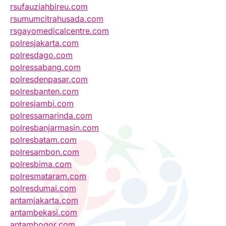
rsufauziahbireu.com
rsumumcitrahusada.com
rsgayomedicalcentre.com
polresjakarta.com
polresdago.com
polressabang.com
polresdenpasar.com
polresbanten.com
polresjambi.com
polressamarinda.com
polresbanjarmasin.com
polresbatam.com
polresambon.com
polresbima.com
polresmataram.com
polresdumai.com
antamjakarta.com
antambekasi.com
antambogor.com