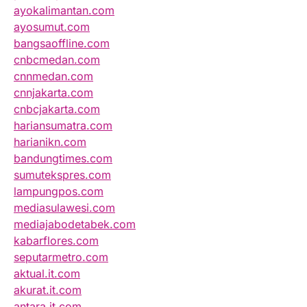
ayokalimantan.com
ayosumut.com
bangsaoffline.com
cnbcmedan.com
cnnmedan.com
cnnjakarta.com
cnbcjakarta.com
hariansumatra.com
harianikn.com
bandungtimes.com
sumutekspres.com
lampungpos.com
mediasulawesi.com
mediajabodetabek.com
kabarflores.com
seputarmetro.com
aktual.it.com
akurat.it.com
antara.it.com