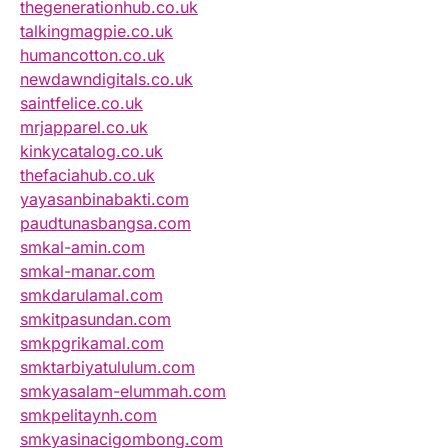
thegenerationhub.co.uk
talkingmagpie.co.uk
humancotton.co.uk
newdawndigitals.co.uk
saintfelice.co.uk
mrjapparel.co.uk
kinkycatalog.co.uk
thefaciahub.co.uk
yayasanbinabakti.com
paudtunasbangsa.com
smkal-amin.com
smkal-manar.com
smkdarulamal.com
smkitpasundan.com
smkpgrikamal.com
smktarbiyatululum.com
smkyasalam-elummah.com
smkpelitaynh.com
smkyasinacigombong.com