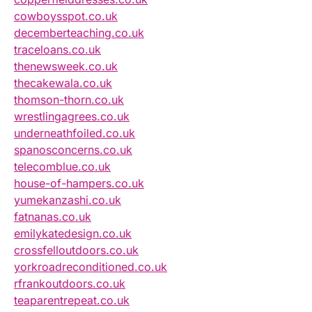
cowboysspot.co.uk
decemberteaching.co.uk
traceloans.co.uk
thenewsweek.co.uk
thecakewala.co.uk
thomson-thorn.co.uk
wrestlingagrees.co.uk
underneathfoiled.co.uk
spanosconcerns.co.uk
telecomblue.co.uk
house-of-hampers.co.uk
yumekanzashi.co.uk
fatnanas.co.uk
emilykatedesign.co.uk
crossfelloutdoors.co.uk
yorkroadreconditioned.co.uk
rfrankoutdoors.co.uk
teaparentrepeat.co.uk