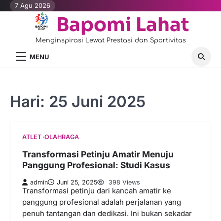
Skip
7 Agu 2026
to
Bapomi Lahat
content
Menginspirasi Lewat Prestasi dan Sportivitas
MENU
Hari:
25 Juni 2025
ATLET
OLAHRAGA
Transformasi Petinju Amatir Menuju
Panggung Profesional: Studi Kasus
admin
Juni 25, 2025
398 Views
Transformasi petinju dari kancah amatir ke
panggung profesional adalah perjalanan yang
penuh tantangan dan dedikasi. Ini bukan sekadar