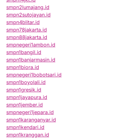
smpn2lumajang.id
smpn2sutojayan.id
smpn4blitar.id
smpn78jakarta.id
smpn88jakarta.id
smpnegeri1ambon.id
smpn1bangil.id
smpn1banjarmasin.id
smpn1biora.id
smpnegeri1bobotsari.id
smpn1boyolali.id
smpn1gresik.id
smpn1jayapura.id
smpn1jember.id
smpnegeri1jepara.id
smpn1karanganyar.id
smpn1kendari.id
smpn1kranggan.id