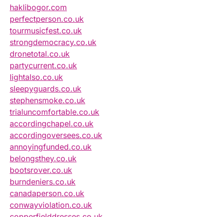
haklibogor.com
perfectperson.co.uk
tourmusicfest.co.uk
strongdemocracy.co.uk
dronetotal.co.uk
partycurrent.co.uk
lightalso.co.uk
sleepyguards.co.uk
stephensmoke.co.uk
trialuncomfortable.co.uk
accordingchapel.co.uk
accordingoversees.co.uk
annoyingfunded.co.uk
belongsthey.co.uk
bootsrover.co.uk
burndeniers.co.uk
canadaperson.co.uk
conwayviolation.co.uk
copperfielddresses.co.uk