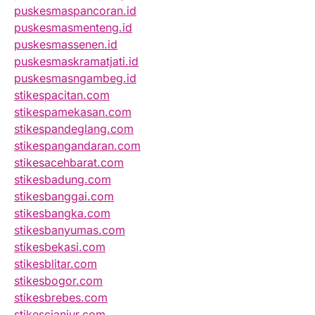
puskesmaspancoran.id
puskesmasmenteng.id
puskesmassenen.id
puskesmaskramatjati.id
puskesmasngambeg.id
stikespacitan.com
stikespamekasan.com
stikespandeglang.com
stikespangandaran.com
stikesacehbarat.com
stikesbadung.com
stikesbanggai.com
stikesbangka.com
stikesbanyumas.com
stikesbekasi.com
stikesblitar.com
stikesbogor.com
stikesbrebes.com
stikescianjur.com