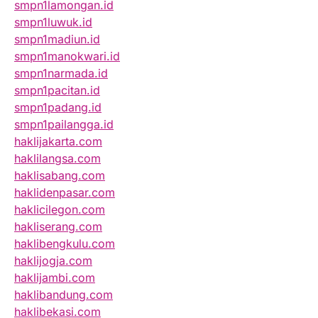
smpn1lamongan.id
smpn1luwuk.id
smpn1madiun.id
smpn1manokwari.id
smpn1narmada.id
smpn1pacitan.id
smpn1padang.id
smpn1pailangga.id
haklijakarta.com
haklilangsa.com
haklisabang.com
haklidenpasar.com
haklicilegon.com
hakliserang.com
haklibengkulu.com
haklijogja.com
haklijambi.com
haklibandung.com
haklibekasi.com