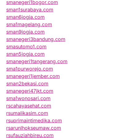
smanegeri1bogor.com
sman1surabaya.com
sman6jogja.com
sma1magelang.com
sman9jogja.com
smanegeri3bandung.com
smasutomo1.com
sman5jogja.com
smanegeri1tangerang.com
sma1purworejo.com
smanegeri1jember.com
sman2bekasi.com
smanegeri47jkt.com
sma1wonosari.com
rscahayasehat.com
rsumalikasim.com
rsuprimaintimedika.com
rsarunlhokseumaw.com
rsufauziahbireu.com