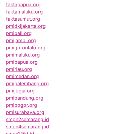
faktapapua.org
faktamaluku.org
faktasumut.org
pmidkijakarta.org
pmibali.org
pmijambi.org
pmigorontalo.org
pmimaluku.org
pmipapua.org
pmiriau.org
pmimedan.org
pmipalembang.org
pmijogja.org
pmibandung.org
pmibogor.org
pmisurabaya.org
smpn2semarang.id
smpn4semarang.id
smpn14jkt.id