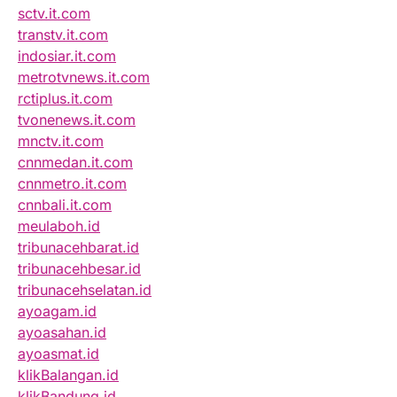
sctv.it.com
transtv.it.com
indosiar.it.com
metrotvnews.it.com
rctiplus.it.com
tvonenews.it.com
mnctv.it.com
cnnmedan.it.com
cnnmetro.it.com
cnnbali.it.com
meulaboh.id
tribunacehbarat.id
tribunacehbesar.id
tribunacehselatan.id
ayoagam.id
ayoasahan.id
ayoasmat.id
klikBalangan.id
klikBandung.id