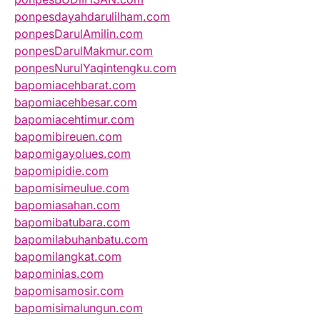
ponpesdayahdarulilham.com
ponpesDarulAmilin.com
ponpesDarulMakmur.com
ponpesNurulYaqintengku.com
bapomiacehbarat.com
bapomiacehbesar.com
bapomiacehtimur.com
bapomibireuen.com
bapomigayolues.com
bapomipidie.com
bapomisimeulue.com
bapomiasahan.com
bapomibatubara.com
bapomilabuhanbatu.com
bapomilangkat.com
bapominias.com
bapomisamosir.com
bapomisimalungun.com