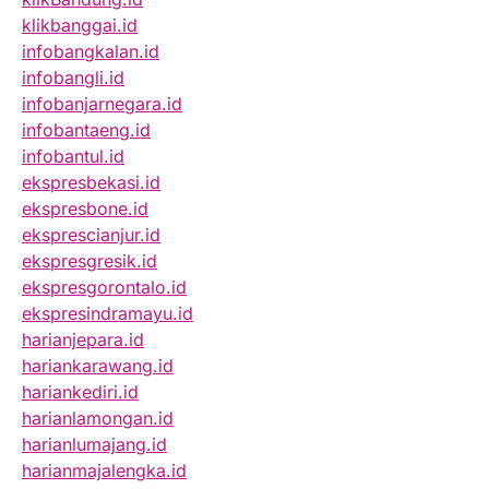
klikbanggai.id
infobangkalan.id
infobangli.id
infobanjarnegara.id
infobantaeng.id
infobantul.id
ekspresbekasi.id
ekspresbone.id
eksprescianjur.id
ekspresgresik.id
ekspresgorontalo.id
ekspresindramayu.id
harianjepara.id
hariankarawang.id
hariankediri.id
harianlamongan.id
harianlumajang.id
harianmajalengka.id