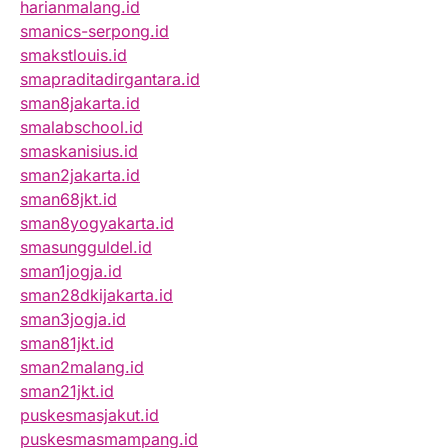
harianmalang.id
smanics-serpong.id
smakstlouis.id
smapraditadirgantara.id
sman8jakarta.id
smalabschool.id
smaskanisius.id
sman2jakarta.id
sman68jkt.id
sman8yogyakarta.id
smasungguldel.id
sman1jogja.id
sman28dkijakarta.id
sman3jogja.id
sman81jkt.id
sman2malang.id
sman21jkt.id
puskesmasjakut.id
puskesmasmampang.id