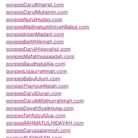
ponpesDarulKhairat.com
ponpesDarulMuhsinin.com
ponpesNurulHudas.com
ponpesMadinatuddiniyahBabul.com
ponpesInsanMadani.com
ponpesBaitilHikmah.com
ponpesDarulHidayahul.com
ponpesMafatihussaadah.com
ponpesRaudhatulAla.com
ponpesLiqaurrahmah.com
ponpesBabulUlum.com
ponpesThariqunNajah.com
ponpesDarulQuran.com
ponpesDarulMifathurrahmah.com
ponpesDayahSyaikhuna.com
ponpesTahfidzulQua.com
ponpesRAHMATULHIDAYAH.com
ponpesDarussalamnuh.com
ponpesBUDiIHSAN.com