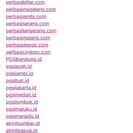
perbasiblitar.com
perbasimagelang.com
perbasijambi.com
perbasiserang.com
perbasitangerang.com
perbasimalang.com
perbasidepok.com
perbasicirebon.com
PGSIbandung.id
pgsiaceh.id
pgsijambi.id
pgsibali.id
pgsijakarta.id
pgsimedan.id
pgsilombok.id
pgsimaluku.id
pgsimanado.id
akmilsumbar.id
akmilpapua.id