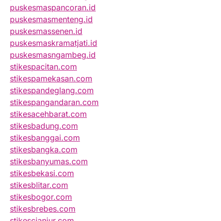
puskesmaspancoran.id
puskesmasmenteng.id
puskesmassenen.id
puskesmaskramatjati.id
puskesmasngambeg.id
stikespacitan.com
stikespamekasan.com
stikespandeglang.com
stikespangandaran.com
stikesacehbarat.com
stikesbadung.com
stikesbanggai.com
stikesbangka.com
stikesbanyumas.com
stikesbekasi.com
stikesblitar.com
stikesbogor.com
stikesbrebes.com
stikescianjur.com