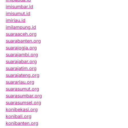
imisumbar.id
imisumut.id
imiriau.id
imilampung.id
suaraaceh.org
suarabanten.org
suarajogja.org
suarajambi.org
suarajabar.org
suarajatim.org
suarajateng.org
suarariau.org
suarasumut.org
suarasumbar.org
suarasumsel.org
konibekasi.org
konibali.org
konibanten.org