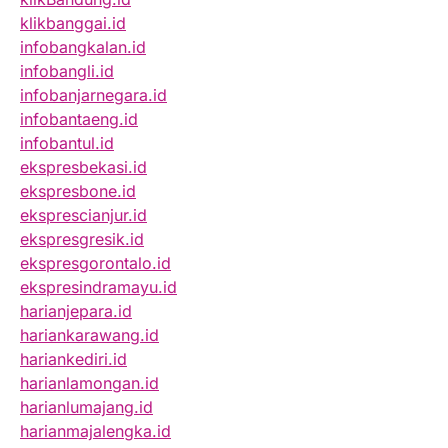
klikbanggai.id
infobangkalan.id
infobangli.id
infobanjarnegara.id
infobantaeng.id
infobantul.id
ekspresbekasi.id
ekspresbone.id
eksprescianjur.id
ekspresgresik.id
ekspresgorontalo.id
ekspresindramayu.id
harianjepara.id
hariankarawang.id
hariankediri.id
harianlamongan.id
harianlumajang.id
harianmajalengka.id