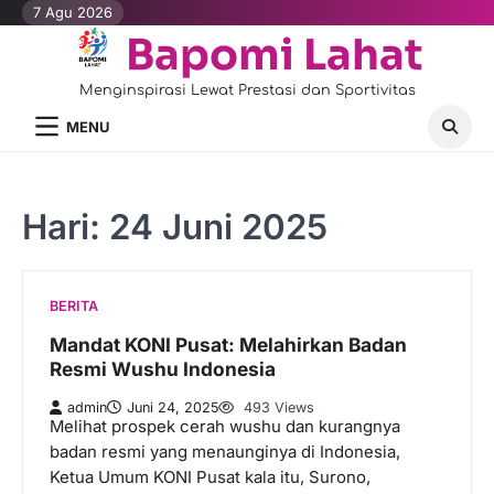
Skip
7 Agu 2026
to
Bapomi Lahat
content
Menginspirasi Lewat Prestasi dan Sportivitas
MENU
Hari:
24 Juni 2025
BERITA
Mandat KONI Pusat: Melahirkan Badan
Resmi Wushu Indonesia
admin
Juni 24, 2025
493 Views
Melihat prospek cerah wushu dan kurangnya
badan resmi yang menaunginya di Indonesia,
Ketua Umum KONI Pusat kala itu, Surono,