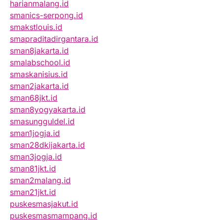
harianmalang.id
smanics-serpong.id
smakstlouis.id
smapraditadirgantara.id
sman8jakarta.id
smalabschool.id
smaskanisius.id
sman2jakarta.id
sman68jkt.id
sman8yogyakarta.id
smasungguldel.id
sman1jogja.id
sman28dkijakarta.id
sman3jogja.id
sman81jkt.id
sman2malang.id
sman21jkt.id
puskesmasjakut.id
puskesmasmampang.id