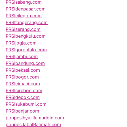
PRSIsabang.com
PRSIdenpasar.com
PRSIcilegon.com
PRSItangerang.com
PRSIserang.com
PRSIbengkulu.com
PRSIjogja.com
PRSIgorontalo.com
PRSIjambi.com
PRSIbandung.com
PRSIbekasi.com
PRSIbogor.com
PRSIcimahi.com
PRSIcirebon.com
PRSIdepok.com
PRSIsukabumi.com
PRSIbanjar.com
ponpesIhyaUlumuddin.com
ponpesJabalRahmah.com