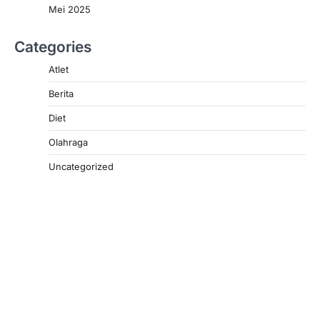
Mei 2025
Categories
Atlet
Berita
Diet
Olahraga
Uncategorized