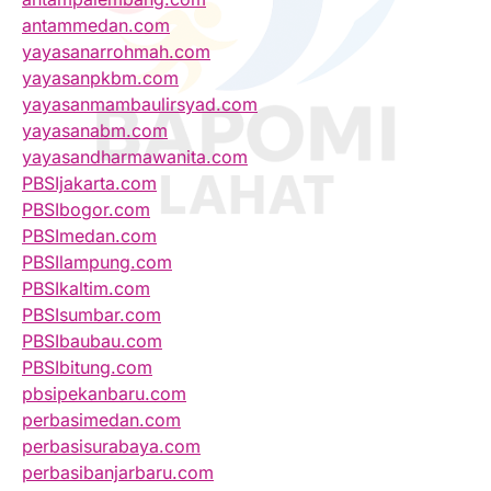
antammedan.com
yayasanarrohmah.com
yayasanpkbm.com
yayasanmambaulirsyad.com
yayasanabm.com
yayasandharmawanita.com
PBSIjakarta.com
PBSIbogor.com
PBSImedan.com
PBSIlampung.com
PBSIkaltim.com
PBSIsumbar.com
PBSIbaubau.com
PBSIbitung.com
pbsipekanbaru.com
perbasimedan.com
perbasisurabaya.com
perbasibanjarbaru.com