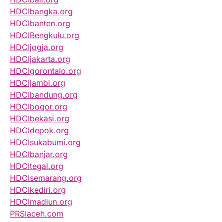
HDCIbangka.org
HDCIbanten.org
HDCIBengkulu.org
HDCIjogja.org
HDCIjakarta.org
HDCIgorontalo.org
HDCIjambi.org
HDCIbandung.org
HDCIbogor.org
HDCIbekasi.org
HDCIdepok.org
HDCIsukabumi.org
HDCIbanjar.org
HDCItegal.org
HDCIsemarang.org
HDCIkediri.org
HDCImadiun.org
PRSIaceh.com