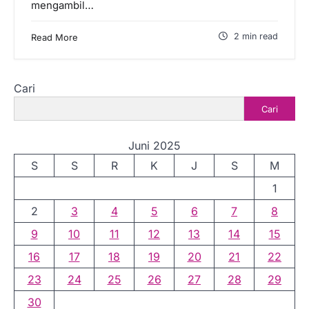
mengambil…
2 min read
Read More
Cari
Cari
Juni 2025
S
S
R
K
J
S
M
1
2
3
4
5
6
7
8
9
10
11
12
13
14
15
16
17
18
19
20
21
22
23
24
25
26
27
28
29
30