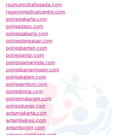
rsumumcitrahusada.com
rsgayomedicalcentre.com
polresjakarta.com
polresdago.com
polressabang.com
polresdenpasar.com
polresbanten.com
polresjambi.com
polressamarinda.com
polresbanjarmasin.com
polresbatam.com
polresambon.com
polresbima.com
polresmataram.com
polresdumai.com
antamjakarta.com
antambekasi.com
antambogor.com
antampalembang.com