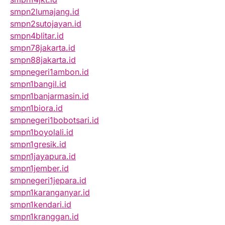
smpn2lumajang.id
smpn2sutojayan.id
smpn4blitar.id
smpn78jakarta.id
smpn88jakarta.id
smpnegeri1ambon.id
smpn1bangil.id
smpn1banjarmasin.id
smpn1biora.id
smpnegeri1bobotsari.id
smpn1boyolali.id
smpn1gresik.id
smpn1jayapura.id
smpn1jember.id
smpnegeri1jepara.id
smpn1karanganyar.id
smpn1kendari.id
smpn1kranggan.id