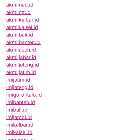
akmilriau.id
akmilntt.id
akmilkalbar.id
akmilkalsel.id
akmilbali.id
akmilbanten.id
akmilaceh.id
akmiljabar.id
akmiljateng.id
akmiljatim.id
imijatim.id
imijateng.id
imigorontalo.id
imibanten.id
imibali.id
imijambi.id
imikalbar.id
imikalsel.id
imipapua.id