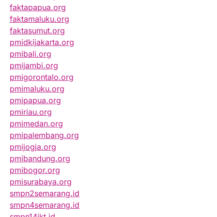
faktapapua.org
faktamaluku.org
faktasumut.org
pmidkijakarta.org
pmibali.org
pmijambi.org
pmigorontalo.org
pmimaluku.org
pmipapua.org
pmiriau.org
pmimedan.org
pmipalembang.org
pmijogja.org
pmibandung.org
pmibogor.org
pmisurabaya.org
smpn2semarang.id
smpn4semarang.id
smpn14jkt.id