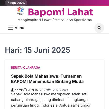
Skip
7 Agu 2026
to
Bapomi Lahat
content
Menginspirasi Lewat Prestasi dan Sportivitas
MENU
Hari:
15 Juni 2025
BERITA
OLAHRAGA
Sepak Bola Mahasiswa: Turnamen
BAPOMI Menemukan Bintang Muda
admin
Juni 15, 2025
297 Views
Sepak Bola Mahasiswa merupakan salah satu
cabang olahraga paling diminati di lingkungan
perguruan tinggi Indonesia. Antusiasme tinggi