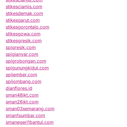
stikesciamis.com
stikesdemak.com
stikesgarut.com
stikesgorontalo.com
stikesgowa.com
stikesgresik.com
spigresik.com
spigianyar.com
spigrobongan.com
spigunungkidul.com
spijember.com
spijombang.com
dianflores.id
sman48jkt.com
sman26jkt.com
sman03semarang.com
sman1sumbar.com
smanegeri1bantul.com