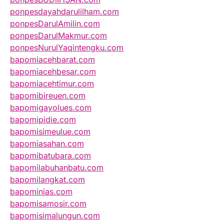
ponpesdayahdarulilham.com
ponpesDarulAmilin.com
ponpesDarulMakmur.com
ponpesNurulYaqintengku.com
bapomiacehbarat.com
bapomiacehbesar.com
bapomiacehtimur.com
bapomibireuen.com
bapomigayolues.com
bapomipidie.com
bapomisimeulue.com
bapomiasahan.com
bapomibatubara.com
bapomilabuhanbatu.com
bapomilangkat.com
bapominias.com
bapomisamosir.com
bapomisimalungun.com