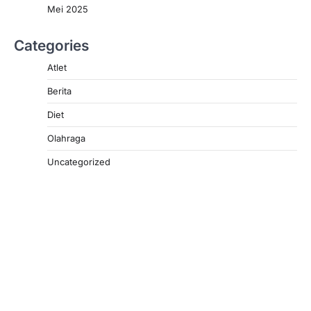
Mei 2025
Categories
Atlet
Berita
Diet
Olahraga
Uncategorized